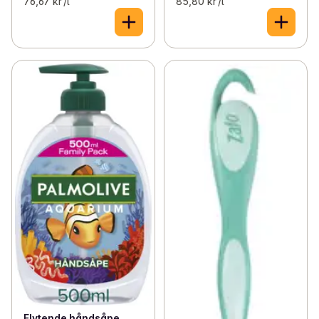
76,67 kr /l
85,80 kr /l
Flytende håndsåpe