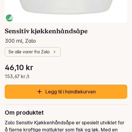
Sensitiv kjøkkenhåndsåpe
300 ml, Zalo
Se alle varer fra Zalo
Stykkpris: 153,67 kr /l
46,10 kr
Gjeldende pris er: 46,10 kr
153,67 kr /l
Legg til i handlekurven
Om produktet
Zalo Sensitiv Kjøkkenhåndsåpe er spesielt utviklet for 
å fjerne kraftige matlukter som fisk og løk. Med en 