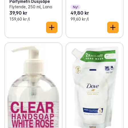
Parfymefri Dusjsåpe
Flytende, 250 ml, Lano
Ny!
39,90 kr
49,80 kr
159,60 kr /l
99,60 kr /l