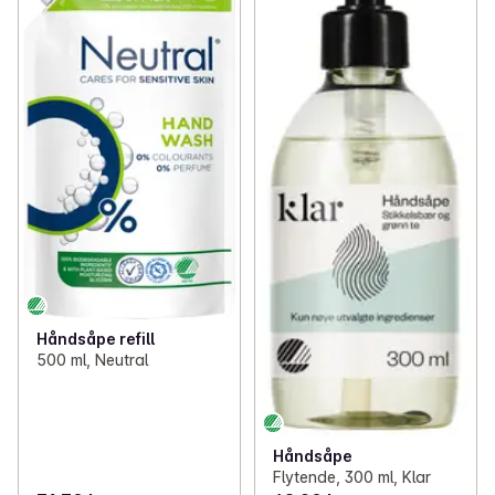
✓
Hudpleie
(85)
✓
Dusjsåpe
(35)
✓
Tannpleie
(76)
✓
Intimsåpe
(5)
✓
Hygieneartikler
(66)
✓
Barnesåpe og babyolje
(11)
✓
Intimhygiene
(43)
✓
Rens og bomull
(15)
Håndsåpe refill
500 ml, Neutral
Håndsåpe
Flytende, 300 ml, Klar