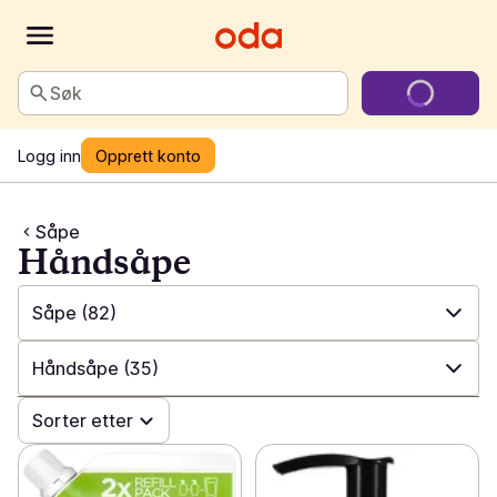
Søk
Logg inn
Opprett konto
Såpe
Håndsåpe
Såpe
(82)
✓
Alle
(428)
Håndsåpe
(35)
✓
Såpe
(82)
✓
Sorter etter
Alle
(82)
✓
Hårpleie
(88)
✓
Håndsåpe
(35)