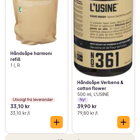
Håndsåpe harmoni
refill
1 l, R
Håndsåpe Verbena &
cotton flower
500 ml, L'USINE
Utsolgt fra leverandør
Ny!
33,10 kr
39,90 kr
33,10 kr /l
79,80 kr /l