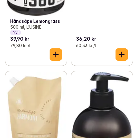
Håndsåpe Lemongrass
500 ml, L'USINE
Ny!
39,90 kr
36,20 kr
79,80 kr /l
60,33 kr /l