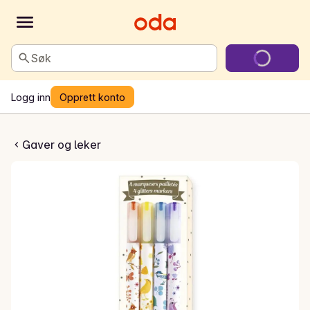
Søk
Logg inn
Opprett konto
ttertusjer
Gaver og leker