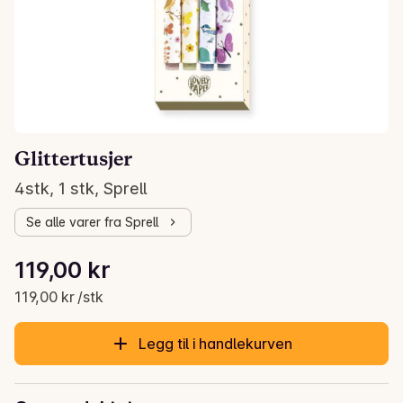
Glittertusjer
4stk, 1 stk, Sprell
Se alle varer fra Sprell
Stykkpris: 119,00 kr /stk
119,00 kr
Gjeldende pris er: 119,00 kr
119,00 kr /stk
Legg til i handlekurven