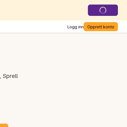
Logg inn
Opprett konto
, Sprell