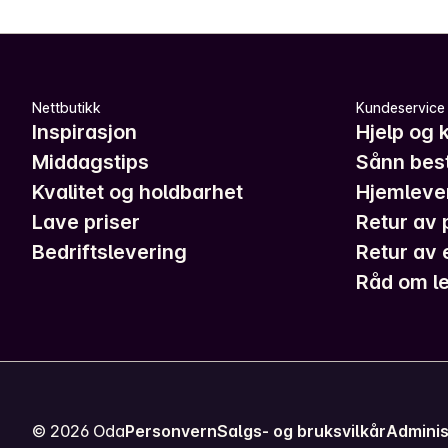
Nettbutikk
Kundeservice
Inspirasjon
Hjelp og 
Middagstips
Sånn best
Kvalitet og holdbarhet
Hjemleve
Lave priser
Retur av 
Bedriftslevering
Retur av 
Råd om le
©
2026
Oda
Personvern
Salgs- og bruksvilkår
Adminis