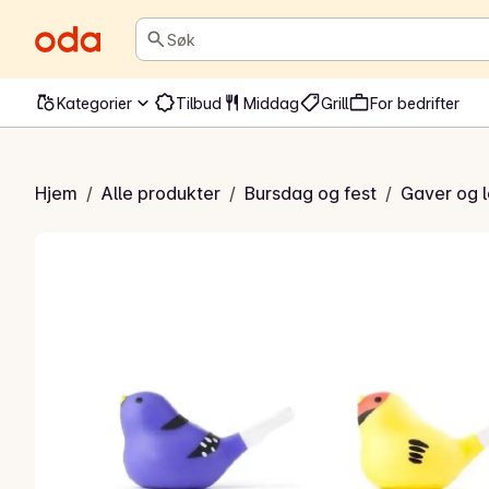
Søk
Kategorier
Tilbud
Middag
Grill
For bedrifter
uglefløyte
Hjem
/
Alle produkter
/
Bursdag og fest
/
Gaver og 