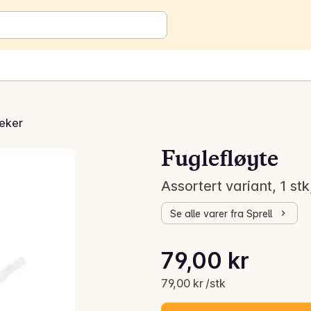
leker
Fuglefløyte
Assortert variant, 1 stk
Se alle varer fra Sprell
Stykkpris: 79,00 kr /stk
79,00 kr
Gjeldende pris er: 79,00 kr
79,00 kr /stk