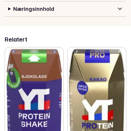
livsstil bidrar protein til å opprettholde normal 
beinbygning samt vekst og vedlikehold av

Næringsinnhold
muskelmasse.
Relatert