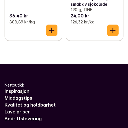
smak av sjokolade
190 g, TINE
36,40 kr
24,00 kr
808,89 kr /kg
126,32 kr /kg
Nettbutikk
Inspirasjon
Middagstips
Kvalitet og holdbarhet
Lave priser
Bedriftslevering