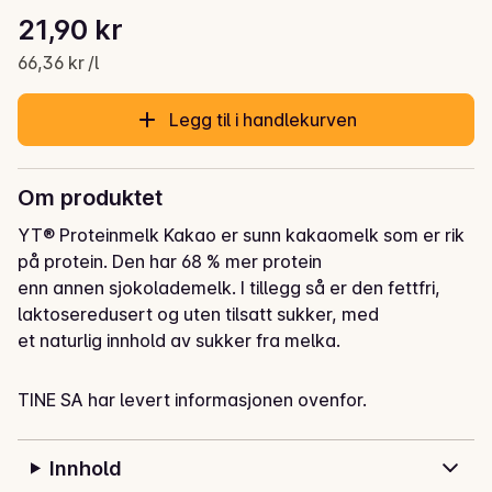
Stykkpris: 66,36 kr /l
21,90 kr
Gjeldende pris er: 21,90 kr
66,36 kr /l
Legg til i handlekurven
Om produktet
YT® Proteinmelk Kakao er sunn kakaomelk som er rik 
på protein. Den har 68 % mer protein

enn annen sjokolademelk. I tillegg så er den fettfri, 
laktoseredusert og uten tilsatt sukker, med

et naturlig innhold av sukker fra melka. 

Nyt den som den er eller varm den opp for en deilig 
TINE SA har levert informasjonen ovenfor.
varm sjokolademelk.

Innhold
Som del av et variert og balansert kosthold og sunn 