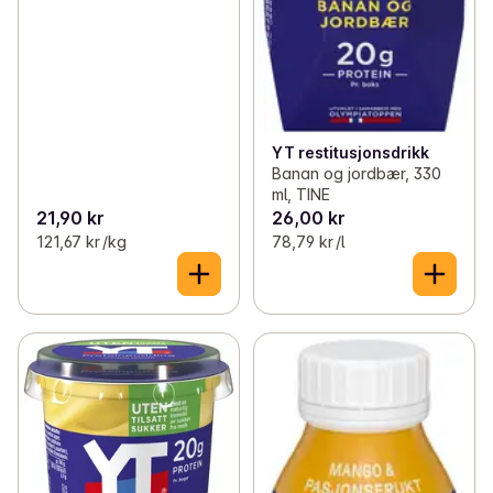
YT restitusjonsdrikk
Banan og jordbær, 330
ml, TINE
21,90 kr
26,00 kr
121,67 kr /kg
78,79 kr /l