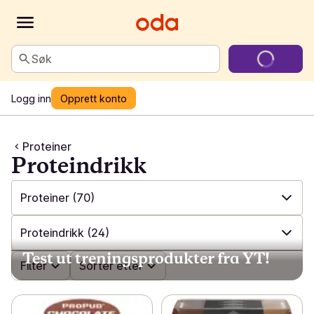
Søk
Logg inn
Opprett konto
Proteiner
Proteindrikk
Proteiner
(70)
✓
Alle
(136)
Proteindrikk
(24)
Test ut treningsprodukter fra YT!
✓
Proteiner
(70)
✓
Filter
Alle
(70)
Sorter etter
✓
Energi
(69)
✓
Proteindrikk
(24)