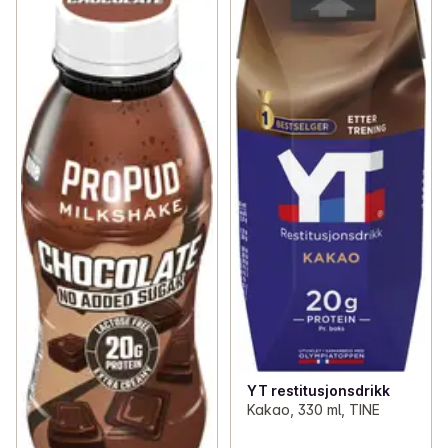
✓
Proteinbarer
(16)
✓
Mellommåltid med proteiner
(21)
✓
Protein-is
(2)
✓
Proteinpulver
(1)
YT restitusjonsdrikk
Kakao, 330 ml, TINE