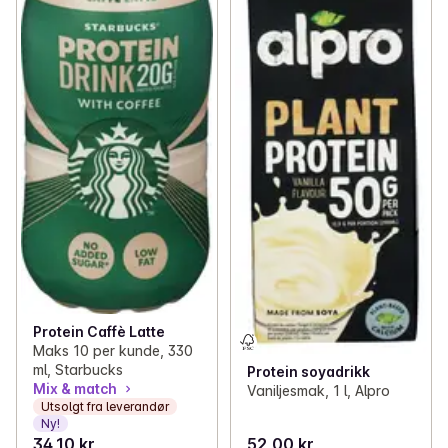
Protein Caffè Latte
Maks 10 per kunde, 330
ml, Starbucks
Protein soyadrikk
Mix & match
Vaniljesmak, 1 l, Alpro
Utsolgt fra leverandør
Ny!
34,10 kr
52,00 kr