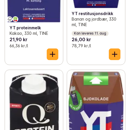
YT restitusjonsdrikk
Banan og jordbær, 330
ml, TINE
YT proteinmelk
Kakao, 330 ml, TINE
Kan leveres 11. aug
21,90 kr
26,00 kr
66,36 kr /l
78,79 kr /l