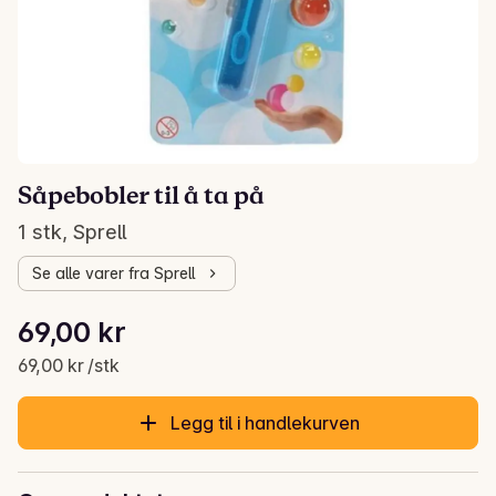
Såpebobler til å ta på
1 stk, Sprell
Se alle varer fra Sprell
Stykkpris: 69,00 kr /stk
69,00 kr
Gjeldende pris er: 69,00 kr
69,00 kr /stk
Legg til i handlekurven