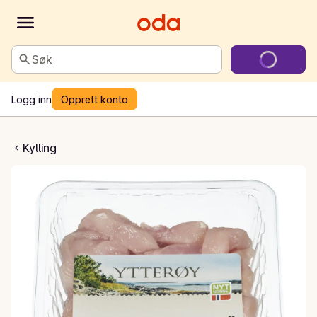
Søk
Logg inn
Opprett konto
llingfilet naturell
Kylling