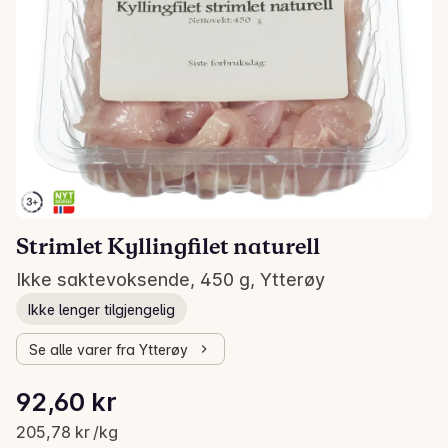
Strimlet Kyllingfilet naturell
Ikke saktevoksende, 450 g, Ytterøy
Ikke lenger tilgjengelig
Se alle varer fra Ytterøy
Stykkpris: 205,78 kr /kg
92,60 kr
Gjeldende pris er: 92,60 kr
205,78 kr /kg