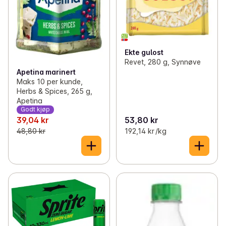
Ekte gulost
Revet, 280 g, Synnøve
Apetina marinert
Maks 10 per kunde,
Herbs & Spices, 265 g,
Apetina
Godt kjøp
39,04 kr
53,80 kr
48,80 kr
192,14 kr /kg