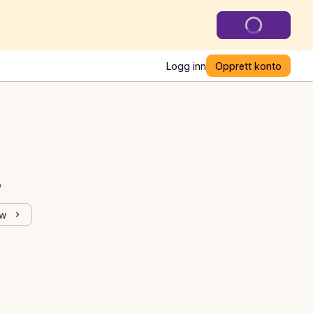
Logg inn
Opprett konto
w
ew