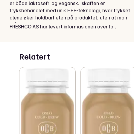
er både laktosefri og vegansk. Iskaffen er 
trykkbehandlet med unik HPP-teknologi, hvor trykket 
alene øker holdbarheten på produktet, uten at man 
må tilsette tilsetningsstoffer i produktet. Iskaffen 
FRESHCO AS har levert informasjonen ovenfor.
inneholder koffein tilsvarende en dobbel espresso 
eller en stor kopp kaffe.
Relatert