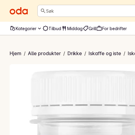
Søk
Kategorier
Tilbud
Middag
Grill
For bedrifter
kaffe Mocca
Hjem
/
Alle produkter
/
Drikke
/
Iskaffe og iste
/
Isk