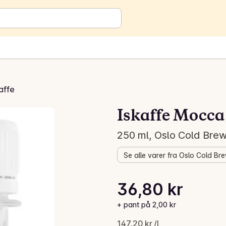
affe
Iskaffe Mocca
250 ml, Oslo Cold Bre
Se alle varer fra Oslo Cold Br
Stykkpris: 147,20 kr /l
36,80 kr
Gjeldende pris er: 36,80 kr
+ pant på 2,00 kr
147,20 kr /l