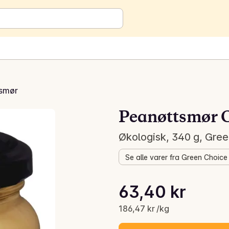
smør
Peanøttsmør 
Økologisk, 340 g, Gre
Se alle varer fra Green Choice
Stykkpris: 186,47 kr /kg
63,40 kr
Gjeldende pris er: 63,40 kr
186,47 kr /kg