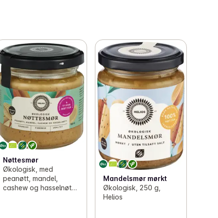
Nøttesmør
Økologisk, med
Mandelsmør mørkt
peanøtt, mandel,
Økologisk, 250 g,
cashew og hasselnøtt,
Helios
180 g, Helios