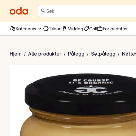
Søk
Kategorier
Tilbud
Middag
Grill
For bedrifter
ttsmør Crunchy
Hjem
/
Alle produkter
/
Pålegg
/
Søtpålegg
/
Nøtte