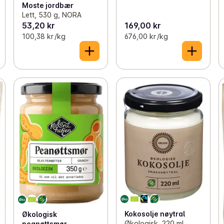
Moste jordbær
Lett, 530 g, NORA
53,20 kr
169,00 kr
100,38 kr /kg
676,00 kr /kg
Kokosolje nøytral
Økologisk
Økologisk, 220 ml,
peanøttsmør