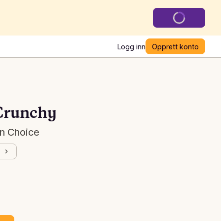
Logg inn
Opprett konto
Crunchy
en Choice