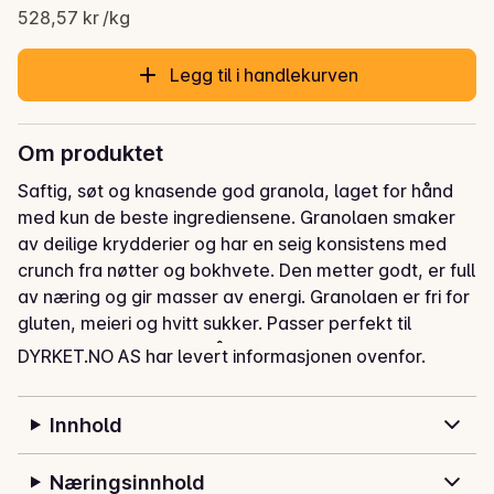
Gjeldende pris er: 185,00 kr
528,57 kr /kg
Legg til i handlekurven
Om produktet
Saftig, søt og knasende god granola, laget for hånd 
med kun de beste ingrediensene. Granolaen smaker 
av deilige krydderier og har en seig konsistens med 
crunch fra nøtter og bokhvete. Den metter godt, er full 
av næring og gir masser av energi. Granolaen er fri for 
gluten, meieri og hvitt sukker. Passer perfekt til 
frokost og som snack på farten. Vi liker den spesielt 
DYRKET.NO AS har levert informasjonen ovenfor.
godt på en fyldig smoothie bowl, med yoghurt eller 
med melk, og toppet med nøttesmør, banan og bær.
Innhold
Næringsinnhold