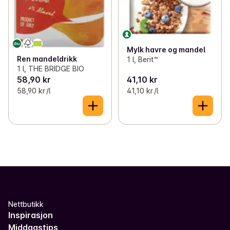
Mylk havre og mandel
Ren mandeldrikk
1 l, Berit™
1 l, THE BRIDGE BIO
58,90 kr
41,10 kr
58,90 kr /l
41,10 kr /l
Nettbutikk
Inspirasjon
Middagstips