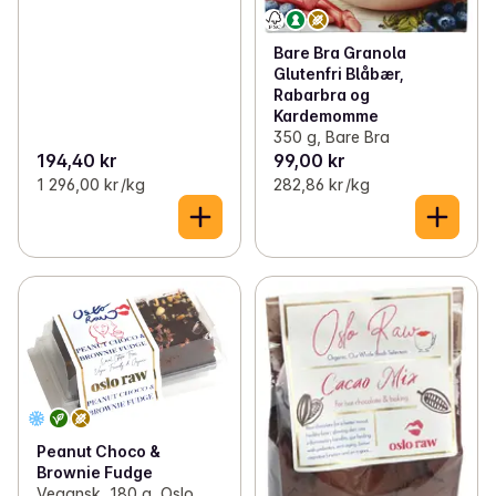
Bare Bra Granola
Glutenfri Blåbær,
Rabarbra og
Kardemomme
350 g, Bare Bra
194,40 kr
99,00 kr
1 296,00 kr /kg
282,86 kr /kg
Peanut Choco &
Brownie Fudge
Vegansk, 180 g, Oslo