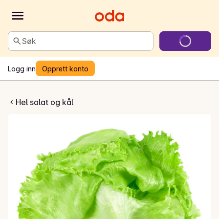
Søk
Logg inn
Opprett konto
sk Isbergsalat
Hel salat og kål