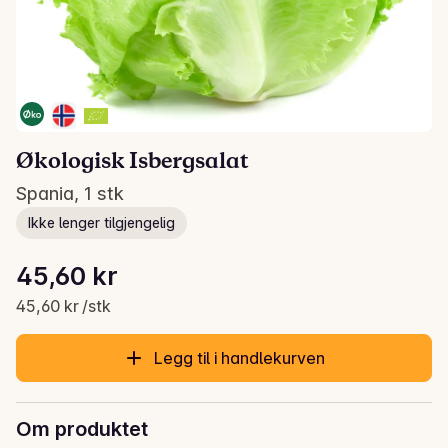
Økologisk Isbergsalat
Spania, 1 stk
Ikke lenger tilgjengelig
Stykkpris: 45,60 kr /stk
45,60 kr
Gjeldende pris er: 45,60 kr
45,60 kr /stk
Legg til i handlekurven
Om produktet