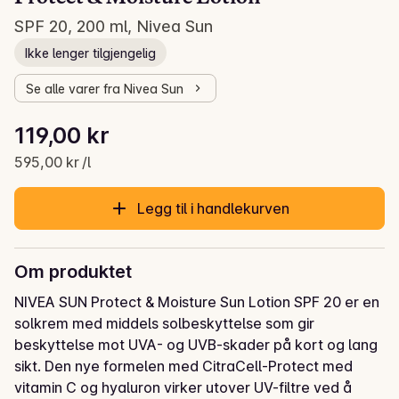
SPF 20, 200 ml, Nivea Sun
Ikke lenger tilgjengelig
Se alle varer fra Nivea Sun
Stykkpris: 595,00 kr /l
119,00 kr
Gjeldende pris er: 119,00 kr
595,00 kr /l
Legg til i handlekurven
Om produktet
NIVEA SUN Protect & Moisture Sun Lotion SPF 20 er en 
solkrem med middels solbeskyttelse som gir 
beskyttelse mot UVA- og UVB-skader på kort og lang 
sikt. Den nye formelen med CitraCell-Protect med 
vitamin C og hyaluron virker utover UV-filtre ved å 