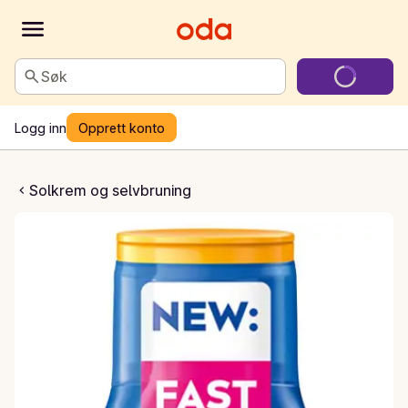
Søk
Logg inn
Opprett konto
 Moisture Lotion
Solkrem og selvbruning