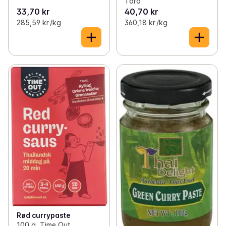
Toro
33,70 kr
40,70 kr
285,59 kr /kg
360,18 kr /kg
Rød currypaste
100 g, Time Out