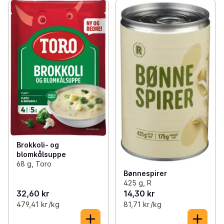
Brokkoli- og
blomkålsuppe
68 g, Toro
Bønnespirer
425 g, R
32,60 kr
14,30 kr
479,41 kr /kg
81,71 kr /kg