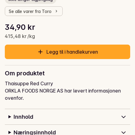
Se alle varer fra Toro
Stykkpris: 415,48 kr /kg
34,90 kr
Gjeldende pris er: 34,90 kr
415,48 kr /kg
Legg til i handlekurven
Om produktet
Thaisuppe Red Curry
ORKLA FOODS NORGE AS har levert informasjonen
ovenfor.
Innhold
Næringsinnhold