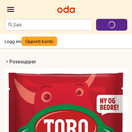
Søk
Logg inn
Opprett konto
 og blomkålsuppe
Posesupper