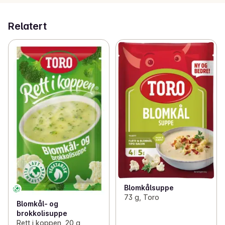
Relatert
Blomkålsuppe
73 g, Toro
Blomkål- og
brokkolisuppe
Rett i koppen, 20 g,