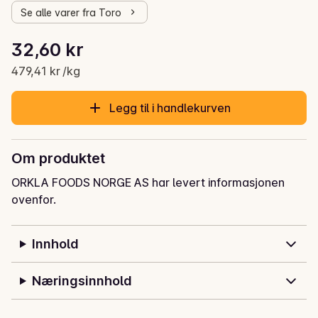
Se alle varer fra Toro
Stykkpris: 479,41 kr /kg
32,60 kr
Gjeldende pris er: 32,60 kr
479,41 kr /kg
Legg til i handlekurven
Om produktet
ORKLA FOODS NORGE AS har levert informasjonen
ovenfor.
Innhold
Næringsinnhold