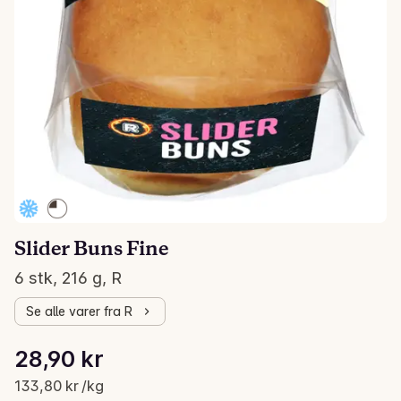
Slider Buns Fine
6 stk, 216 g, R
Se alle varer fra R
Stykkpris: 133,80 kr /kg
28,90 kr
Gjeldende pris er: 28,90 kr
133,80 kr /kg