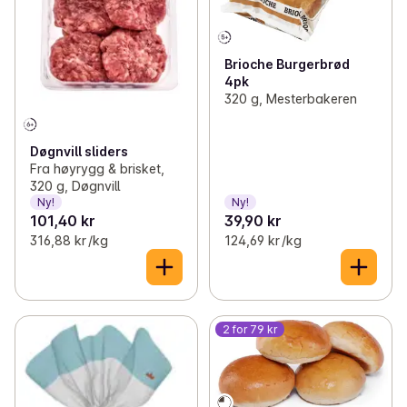
Brioche Burgerbrød
4pk
320 g, Mesterbakeren
Døgnvill sliders
Fra høyrygg & brisket,
320 g, Døgnvill
Ny!
Ny!
101,40 kr
39,90 kr
316,88 kr /kg
124,69 kr /kg
2 for 79 kr