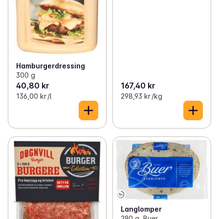
Hamburgerdressing
300 g
40,80 kr
167,40 kr
136,00 kr /l
298,93 kr /kg
Langlomper
290 g, Buer