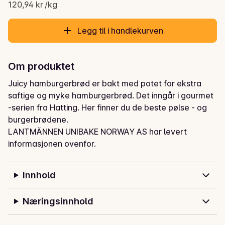
Gjeldende pris er: 38,70 kr
120,94 kr /kg
Legg til i handlekurven
Om produktet
Juicy hamburgerbrød er bakt med potet for ekstra 
saftige og myke hamburgerbrød. Det inngår i gourmet 
-serien fra Hatting. Her finner du de beste pølse - og 
burgerbrødene.
LANTMÄNNEN UNIBAKE NORWAY AS har levert
informasjonen ovenfor.
Innhold
Næringsinnhold