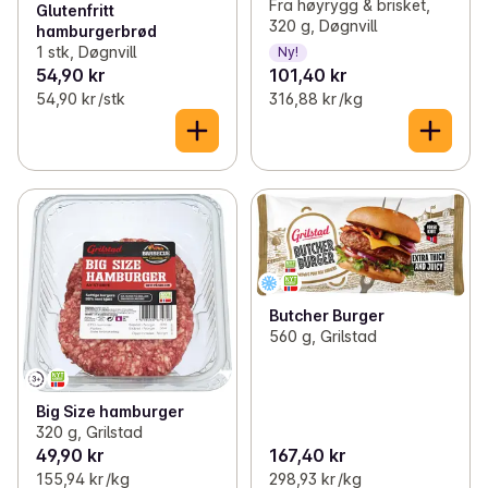
Fra høyrygg & brisket,
Glutenfritt
320 g, Døgnvill
hamburgerbrød
1 stk, Døgnvill
Ny!
54,90 kr
101,40 kr
54,90 kr /stk
316,88 kr /kg
Butcher Burger
560 g, Grilstad
Big Size hamburger
320 g, Grilstad
49,90 kr
167,40 kr
155,94 kr /kg
298,93 kr /kg