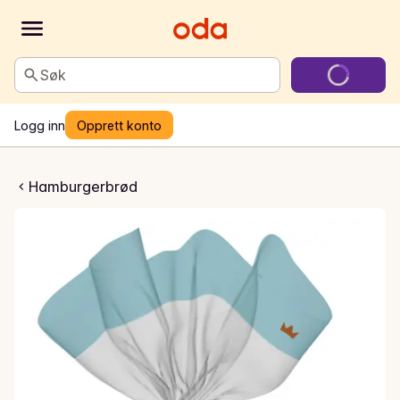
Søk
Logg inn
Opprett konto
icy hamburgerbrød
Hamburgerbrød