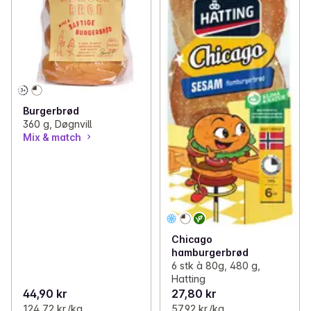
Burgerbrød
360 g, Døgnvill
Mix & match
Chicago
hamburgerbrød
6 stk à 80g, 480 g,
Hatting
44,90 kr
27,80 kr
124,72 kr /kg
57,92 kr /kg