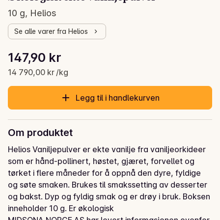
10 g, Helios
Se alle varer fra Helios
Stykkpris: 14 790,00 kr /kg
147,90 kr
Gjeldende pris er: 147,90 kr
14 790,00 kr /kg
Legg til i handlekurven
Om produktet
Helios Vaniljepulver er ekte vanilje fra vaniljeorkideer 
som er hånd-pollinert, høstet, gjæret, forvellet og 
tørket i flere måneder for å oppnå den dyre, fyldige 
og søte smaken. Brukes til smakssetting av desserter 
og bakst. Dyp og fyldig smak og er drøy i bruk. Boksen 
inneholder 10 g. Er økologisk
MIDSONA NORGE AS har levert informasjonen ovenfor.