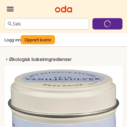
Søk
Logg inn
Opprett konto
ekte vaniljepulver
Økologisk bakeinngredienser