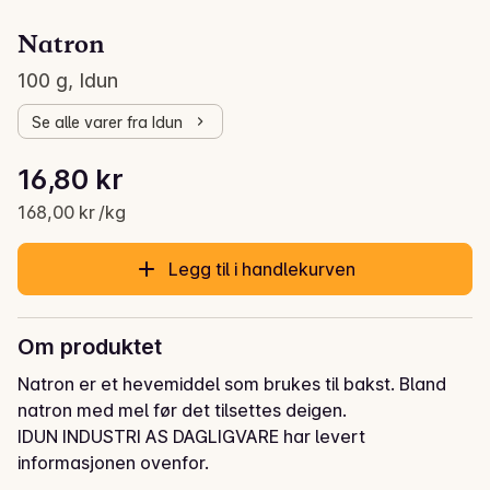
Natron
100 g, Idun
Se alle varer fra Idun
Stykkpris: 168,00 kr /kg
16,80 kr
Gjeldende pris er: 16,80 kr
168,00 kr /kg
Legg til i handlekurven
Om produktet
Natron er et hevemiddel som brukes til bakst. Bland 
natron med mel før det tilsettes deigen.
IDUN INDUSTRI AS DAGLIGVARE har levert
informasjonen ovenfor.