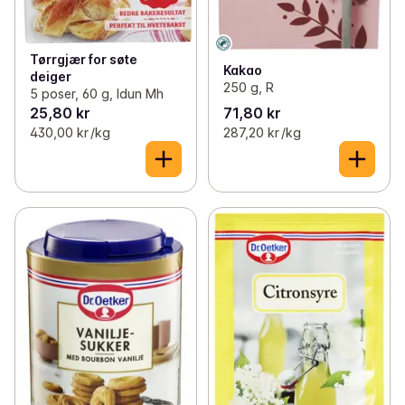
Tørrgjær for søte
Kakao
deiger
250 g, R
5 poser, 60 g, Idun Mh
25,80 kr
71,80 kr
430,00 kr /kg
287,20 kr /kg