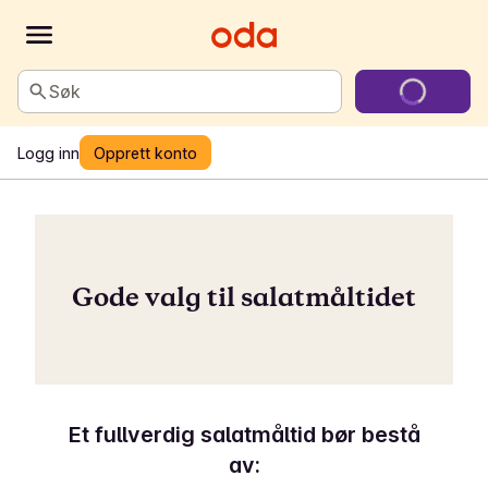
Søk
Logg inn
Opprett konto
Gode valg til salatmåltidet
Et fullverdig salatmåltid bør bestå
av: