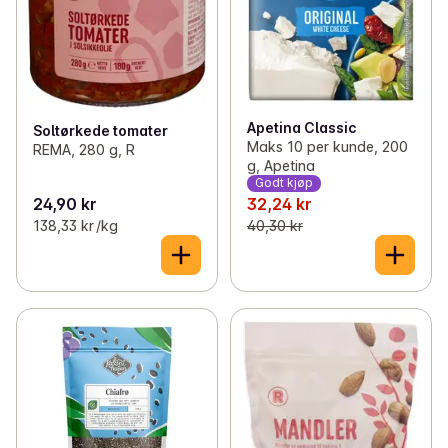
Apetina Classic
Soltørkede tomater
Maks 10 per kunde, 200
REMA, 280 g, R
g, Apetina
Godt kjøp
24,90 kr
32,24 kr
138,33 kr /kg
40,30 kr