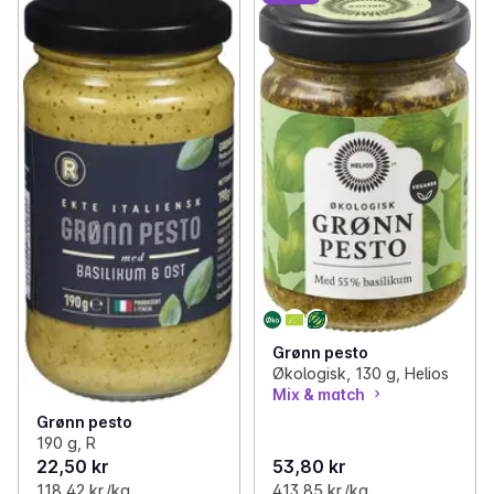
Grønn pesto
Økologisk, 130 g, Helios
Mix & match
Grønn pesto
190 g, R
22,50 kr
53,80 kr
118,42 kr /kg
413,85 kr /kg