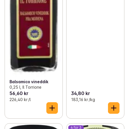
Balsamico vineddik
0,25 l, Il Torrione
56,60 kr
34,80 kr
226,40 kr /l
183,16 kr /kg
4 for 3