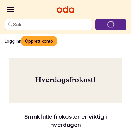
Søk
Logg inn
Opprett konto
Hverdagsfrokost!
Smakfulle frokoster er viktig i
hverdagen