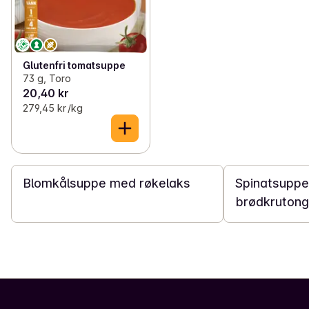
Glutenfri tomatsuppe
73 g, Toro
20,40 kr
279,45 kr /kg
15 min
15 min
Blomkålsuppe med røkelaks
Spinatsupp
brødkrutong