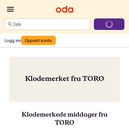
Søk
Logg inn
Opprett konto
Klodemerket fra TORO
Klodemerkede middager fra
TORO