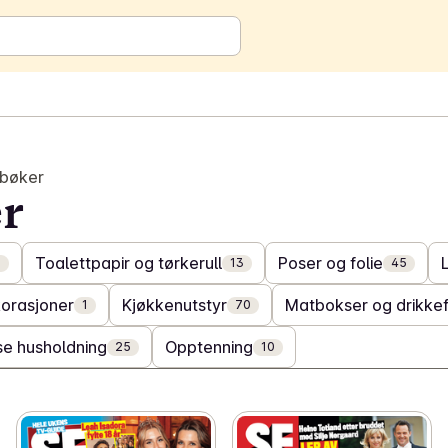
 bøker
r
Toalettpapir og tørkerull
Poser og folie
3
13
45
korasjoner
Kjøkkenutstyr
Matbokser og drikkef
1
70
se husholdning
Opptenning
25
10