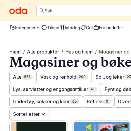
Søk
Kategorier
Tilbud
Middag
Grill
For bedrifter
Hjem
/
Alle produkter
/
Hus og hjem
/
Magasiner og
Magasiner og bøke
Alle
Vask og renhold
Spill og leker
551
200
2
Lys, servietter og engangsartikler
Pynt og de
41
Undertøy, sokker og klær
Refleks
Diver
63
0
Sorter etter