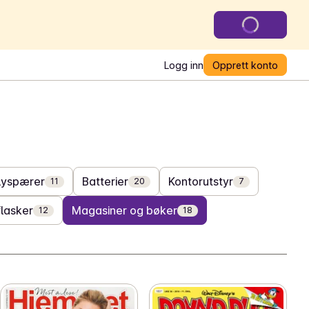
Logg inn
Opprett konto
Lyspærer
Batterier
Kontorutstyr
11
20
7
lasker
Magasiner og bøker
12
18