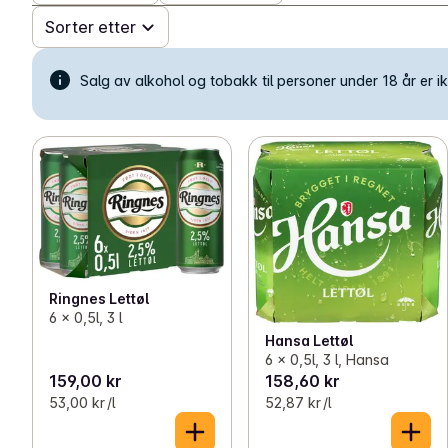
Sorter etter
Salg av alkohol og tobakk til personer under 18 år er ikk
Ringnes Lettøl
6 x 0,5l, 3 l
Hansa Lettøl
6 x 0,5l, 3 l, Hansa
159,00 kr
158,60 kr
53,00 kr /l
52,87 kr /l