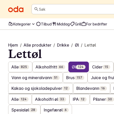
Søk
Kategorier
Tilbud
Middag
Grill
For bedrifter
Hjem
/
Alle produkter
/
Drikke
/
Øl
/
Lettøl
Lettøl
Alle
Alkoholfritt
Øl
Cider
825
66
124
15
Vann og mineralvann
Brus
Juice og fru
51
157
Kakao og sjokoladepulver
Blandevann
12
16
Alle
Alkoholfri øl
IPA
Pilsner
124
33
12
30
Spesialøl
Ingefærøl
28
6