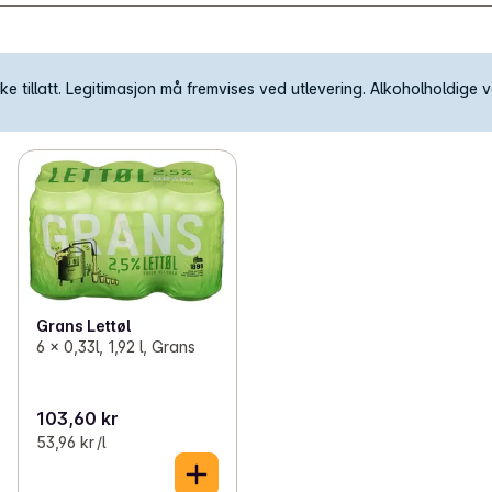
e tillatt. Legitimasjon må fremvises ved utlevering. Alkoholholdige va
Grans Lettøl
6 x 0,33l, 1,92 l, Grans
103,60 kr
53,96 kr /l