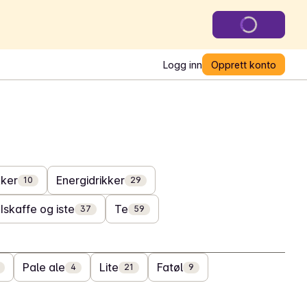
Logg inn
Opprett konto
kker
Energidrikker
10
29
Iskaffe og iste
Te
37
59
Pale ale
Lite
Fatøl
4
21
9