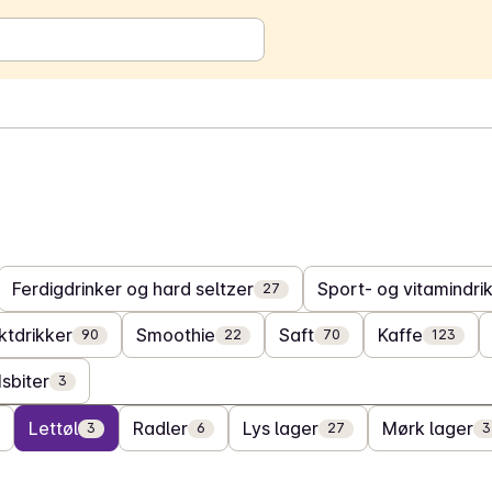
Ferdigdrinker og hard seltzer
Sport- og vitamindri
27
ktdrikker
Smoothie
Saft
Kaffe
90
22
70
123
Isbiter
3
Lettøl
Radler
Lys lager
Mørk lager
3
6
27
3