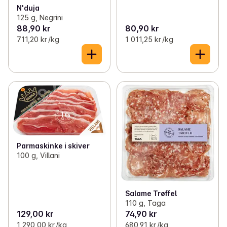
N'duja
125 g, Negrini
88,90 kr
80,90 kr
711,20 kr /kg
1 011,25 kr /kg
Parmaskinke i skiver
100 g, Villani
Salame Trøffel
110 g, Taga
129,00 kr
74,90 kr
1 290,00 kr /kg
680,91 kr /kg