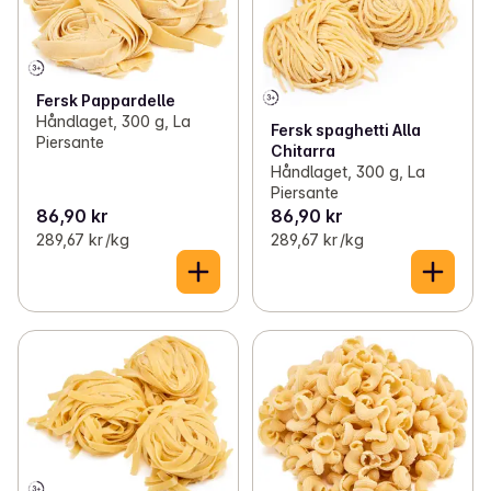
✓
Fiskedisken
(38)
✓
Brød og bakevarer
(23)
✓
Norsk Håndverksost
(29)
Fersk Pappardelle
Håndlaget, 300 g, La
Fersk spaghetti Alla
Piersante
✓
Meieri og egg
(29)
Chitarra
Håndlaget, 300 g, La
Piersante
✓
Drikke
(61)
86,90 kr
86,90 kr
289,67 kr /kg
289,67 kr /kg
✓
Pålegg og spekemat
(24)
✓
Middagstilbehør, pasta, pizza og saus
(38)
✓
Mel og gryn
(18)
✓
Iskrem, søtsaker og snacks
(41)
✓
Norske frukt og grønnsaker
(31)