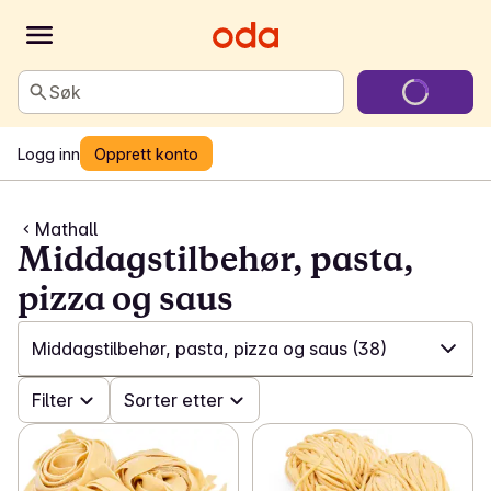
Søk
Logg inn
Opprett konto
Mathall
Middagstilbehør, pasta,
pizza og saus
Middagstilbehør, pasta, pizza og saus
(38)
✓
Filter
Alle
(413)
Sorter etter
✓
Kjøttdisken
(82)