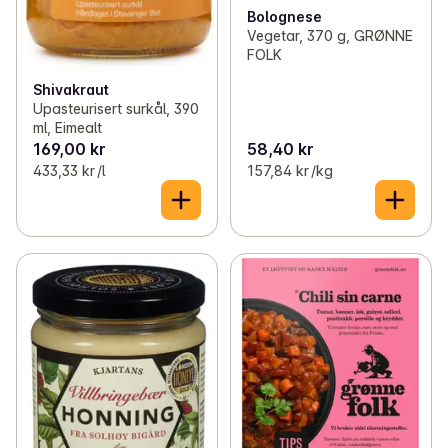
Bolognese
Vegetar, 370 g, GRØNNE
FOLK
Shivakraut
Upasteurisert surkål, 390
ml, Eimealt
169,00 kr
58,40 kr
433,33 kr /l
157,84 kr /kg