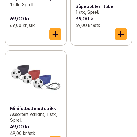
✓
Leke ute
(5)
1 stk, Sprell
Såpebobler i tube
1 stk, Sprell
✓
Leke inne
(20)
69,00 kr
39,00 kr
69,00 kr /stk
39,00 kr /stk
✓
Grøt og barnemat
(18)
✓
Til bursdagen
(12)
Minifotball med strikk
Assortert variant, 1 stk,
Sprell
49,00 kr
49,00 kr /stk