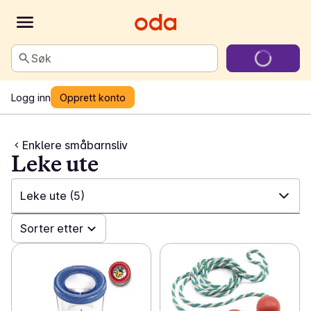
Søk
Logg inn
Opprett konto
Enklere småbarnsliv
Leke ute
Leke ute
(5)
✓
Sorter etter
Alle
(275)
✓
Bleie-kampanje
(36)
✓
GroGro-favoritter
(9)