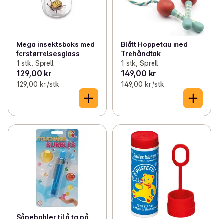
✓
Spar på Libero
(5)
✓
Nestlé fruktgrøt – 4 for 3
(3)
Mega insektsboks med
Blått Hoppetau med
✓
Barnas sunne favoritter
(28)
forstørrelsesglass
Trehåndtak
1 stk, Sprell
1 stk, Sprell
✓
Enkle familiemiddager
(32)
129,00 kr
149,00 kr
129,00 kr /stk
149,00 kr /stk
✓
Alt til matpakken
(27)
✓
Matbokser og drikkeflasker
(12)
✓
Flekkfjerning og vask
(10)
✓
Barnas frokostfavoritter
(29)
✓
Fredagstaco
(27)
✓
Barnas stell
(24)
Såpebobler til å ta på