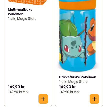
✓
Spar på Libero
(5)
Multi-matboks
✓
Nestlé fruktgrøt – 4 for 3
(3)
Pokémon
1 stk, Magic Store
✓
Barnas sunne favoritter
(28)
✓
Enkle familiemiddager
(32)
✓
Alt til matpakken
(27)
✓
Matbokser og drikkeflasker
(12)
✓
Flekkfjerning og vask
(10)
✓
Barnas frokostfavoritter
(29)
Drikkeflaske Pokémon
1 stk, Magic Store
149,90 kr
149,90 kr
✓
Fredagstaco
(27)
149,90 kr /stk
149,90 kr /stk
✓
Barnas stell
(24)