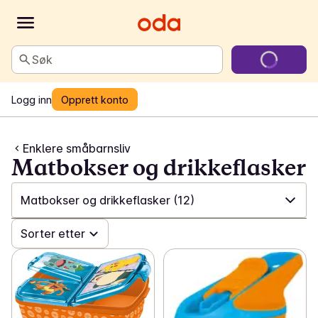
Søk
Logg inn
Opprett konto
Enklere småbarnsliv
Matbokser og drikkeflasker
Matbokser og drikkeflasker
(12)
✓
Sorter etter
Alle
(275)
✓
Bleie-kampanje
(36)
✓
GroGro-favoritter
(9)