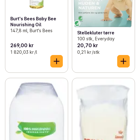
Burt's Bees Baby Bee
Nourishing Oil
147,8 ml, Burt's Bees
Stellekluter tørre
100 stk, Everyday
269,00 kr
20,70 kr
1 820,03 kr /l
0,21 kr /stk