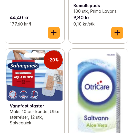
Bomullspads
100 stk, Prima Lavpris
44,40 kr
9,80 kr
177,60 kr /l
0,10 kr /stk
-20%
Vannfast plaster
Maks 10 per kunde, Ulike
størrelser, 12 stk,
Salvequick