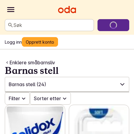
Søk
Logg inn
Opprett konto
Enklere småbarnsliv
Barnas stell
Barnas stell
(24)
✓
Filter
Alle
(275)
Sorter etter
✓
Bleie-kampanje
(36)
✓
GroGro-favoritter
(9)