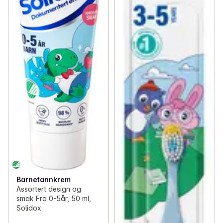
✓
Spar på Libero
(5)
✓
Nestlé fruktgrøt – 4 for 3
(3)
✓
Barnas sunne favoritter
(28)
✓
Enkle familiemiddager
(32)
✓
Alt til matpakken
(27)
✓
Matbokser og drikkeflasker
(12)
✓
Flekkfjerning og vask
(10)
✓
Barnas frokostfavoritter
(29)
Barnetannkrem
✓
Fredagstaco
(27)
Assortert design og
smak Fra 0-5år, 50 ml,
✓
Barnas stell
(24)
Solidox