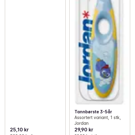
✓
Leke ute
(5)
✓
Leke inne
(20)
✓
Grøt og barnemat
(18)
✓
Til bursdagen
(12)
Tannbørste 3-5år
Assortert variant, 1 stk,
Jordan
25,10 kr
29,90 kr