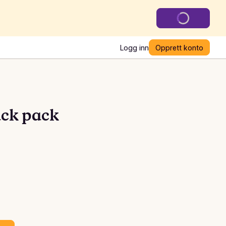
Logg inn
Opprett konto
ack pack