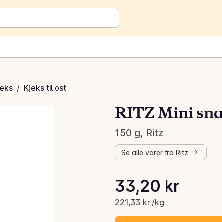
jeks
/
Kjeks til ost
RITZ Mini sn
150 g, Ritz
Se alle varer fra Ritz
Stykkpris: 221,33 kr /kg
33,20 kr
Gjeldende pris er: 33,20 kr
221,33 kr /kg