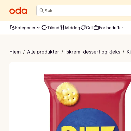
Søk
Kategorier
Tilbud
Middag
Grill
For bedrifter
ini snack pack
Hjem
/
Alle produkter
/
Iskrem, dessert og kjeks
/
K