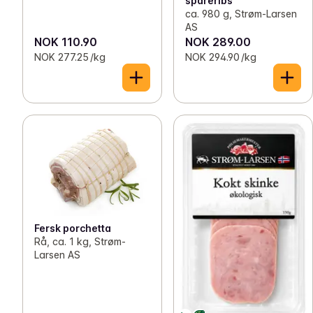
spareribs
ca. 980 g, Strøm-Larsen
AS
NOK 110.90
NOK 289.00
NOK 277.25 /kg
NOK 294.90 /kg
Fersk porchetta
Rå, ca. 1 kg, Strøm-
Larsen AS