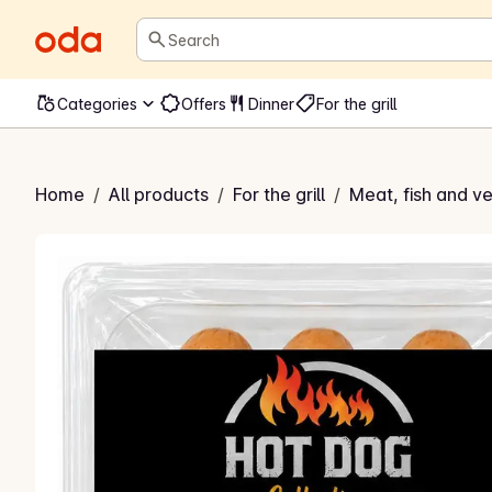
Search
Categories
Offers
Dinner
For the grill
ølser med chili
Home
/
All products
/
For the grill
/
Meat, fish and ve