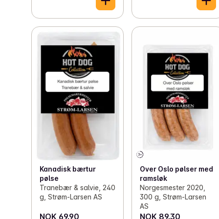
Kanadisk bærtur
Over Oslo pølser med
pølse
ramsløk
Tranebær & salvie, 240
Norgesmester 2020,
g, Strøm-Larsen AS
300 g, Strøm-Larsen
AS
NOK 69.90
NOK 89.30