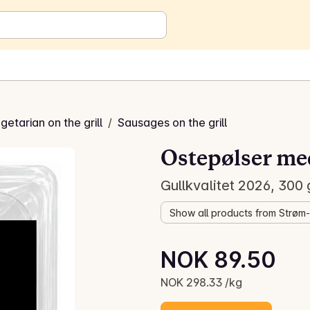
getarian on the grill
/
Sausages on the grill
Ostepølser med
Gullkvalitet 2026, 300
Show all products from Strøm
Unit price: NOK 298.33 /kg
NOK 89.50
Current price is: NOK 89.50
NOK 298.33 /kg