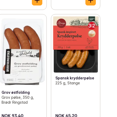
Spansk krydderpølse
225 g, Stange
Grov østfolding
Grov pølse, 350 g,
Brødr Ringstad
NOK 93.40
NOK 65.20