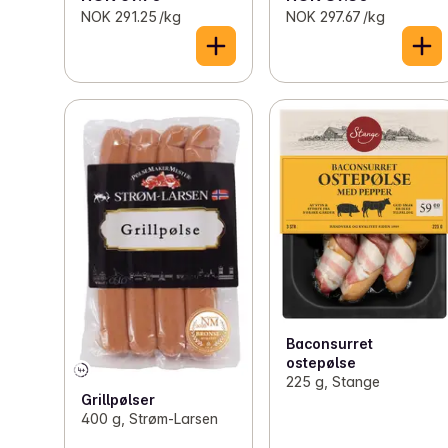
NOK 291.25 /kg
NOK 297.67 /kg
Baconsurret
ostepølse
225 g, Stange
Grillpølser
400 g, Strøm-Larsen