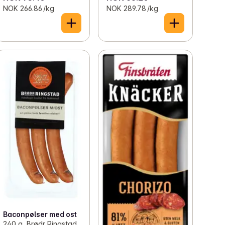
NOK 266.86 /kg
NOK 289.78 /kg
Baconpølser med ost
240 g, Brødr Ringstad