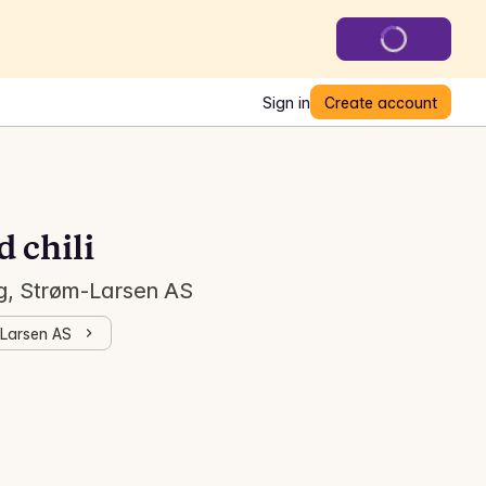
Sign in
Create account
 chili
 g, Strøm-Larsen AS
-Larsen AS