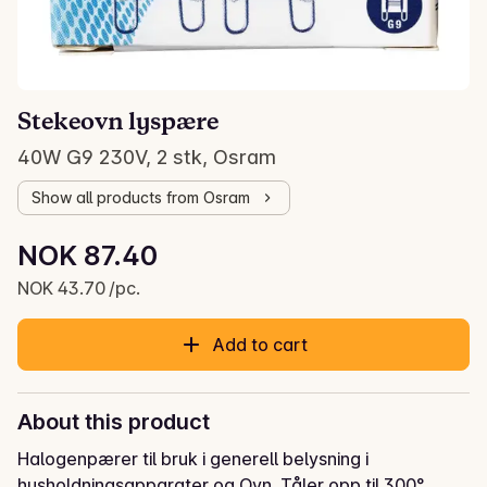
Stekeovn lyspære
40W G9 230V, 2 stk, Osram
Show all products from Osram
Unit price: NOK 43.70 /pc.
NOK 87.40
Current price is: NOK 87.40
NOK 43.70 /pc.
Add to cart
About this product
Halogenpærer til bruk i generell belysning i 
husholdningsapparater og Ovn. Tåler opp til 300°.  