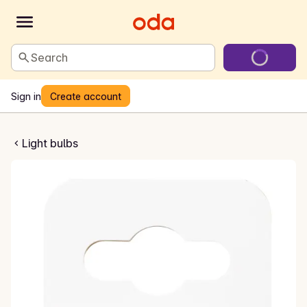
Search
Sign in
Create account
ovn lyspære
Light bulbs