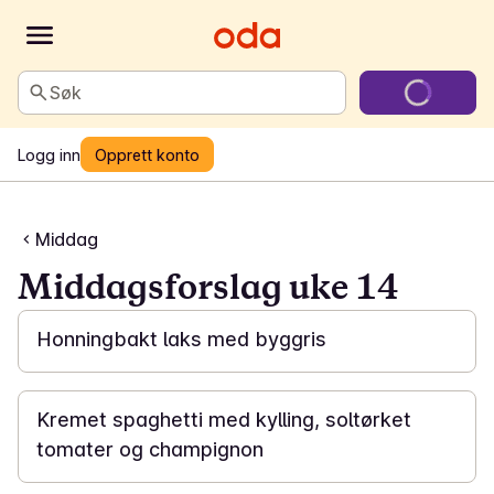
Søk
Logg inn
Opprett konto
Middag
Middagsforslag uke 14
25 min
Honningbakt laks med byggris
30 min
Kremet spaghetti med kylling, soltørket
tomater og champignon