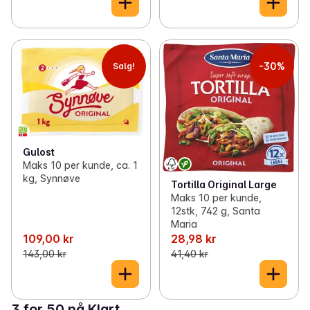
-30%
Salg!
Gulost
Maks 10 per kunde, ca. 1
kg, Synnøve
Tortilla Original Large
Maks 10 per kunde,
12stk, 742 g, Santa
Maria
109,00 kr
28,98 kr
143,00 kr
41,40 kr
3 for 50 på Klart