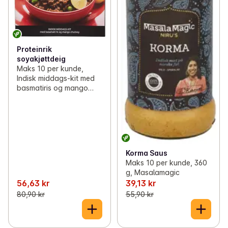
Proteinrik
soyakjøttdeig
Maks 10 per kunde,
Indisk middags-kit med
basmatiris og mango
chutney, 685 g,
Masalamagic
Korma Saus
Maks 10 per kunde, 360
g, Masalamagic
56,63 kr
39,13 kr
80,90 kr
55,90 kr