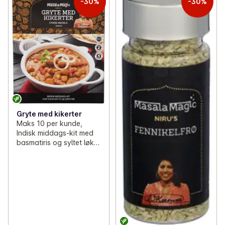
-30%
-30%
Gryte med kikerter
Maks 10 per kunde,
Indisk middags-kit med
basmatiris og syltet løk,
685 g, Masalamagic