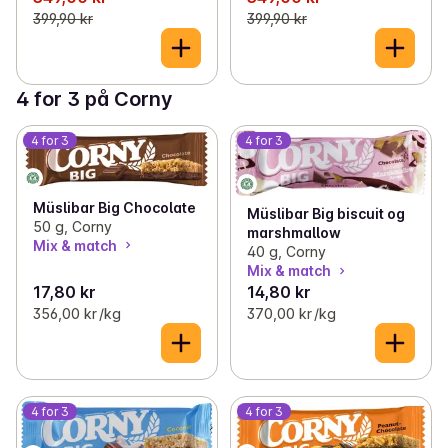
399,90 kr
399,90 kr
4 for 3 på Corny
4 for 3
4 for 3
Müslibar Big Chocolate
Müslibar Big biscuit og
50 g, Corny
marshmallow
Mix & match
40 g, Corny
Mix & match
17,80 kr
14,80 kr
356,00 kr /kg
370,00 kr /kg
4 for 3
4 for 3