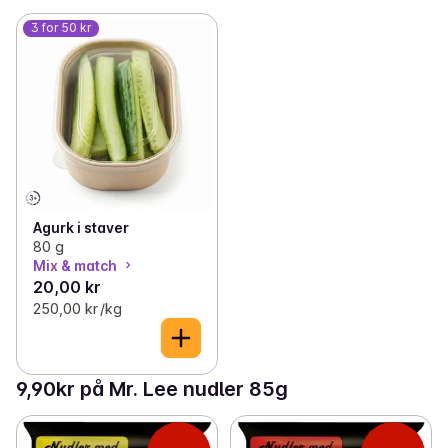
3 for 50 kr
Agurk i staver
80 g
Mix & match
20,00 kr
250,00 kr /kg
9,90kr på Mr. Lee nudler 85g