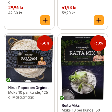
g
29,96 kr
41,93 kr
42,80 kr
59,90 kr
-30%
-30%
Nirus Papadam Orginal
Maks 10 per kunde, 125
g, Masalamagic
Raita Miks
Maks 10 per kunde, 50