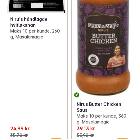
Niru's håndlagde
hvitløksnan
Maks 10 per kunde, 260
g, Masalamagic
Nirus Butter Chicken
Saus
Maks 10 per kunde, 360
g, Masalamagic
24,99 kr
39,13 kr
35,70 kr
55,90 kr