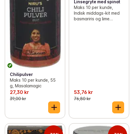
Linsegryte med spinat
Maks 10 per kunde,
Indisk middags-kit med
basmariris og lime
chutney, 685 g,
Masalamagic
Chilipulver
Maks 10 per kunde, 55
g, Masalamagic
27,30 kr
53,76 kr
39,00 kr
76,80 kr