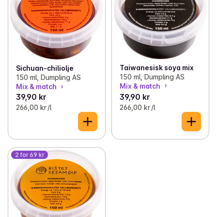
Taiwanesisk soya mix
Sichuan-chiliolje
150 ml, Dumpling AS
150 ml, Dumpling AS
Mix & match
Mix & match
39,90 kr
39,90 kr
266,00 kr /l
266,00 kr /l
2 for 69 kr