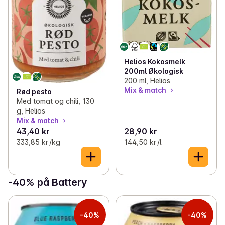
Helios Kokosmelk
200ml Økologisk
200 ml, Helios
Mix & match
Rød pesto
Med tomat og chili, 130
g, Helios
Mix & match
43,40 kr
28,90 kr
333,85 kr /kg
144,50 kr /l
-40% på Battery
-40%
-40%