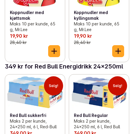
Koppnudler med
Koppnudler med
kjøttsmak
kyllingsmak
Maks 10 per kunde, 65
Maks 10 per kunde, 65
g, Mr.Lee
g, Mr.Lee
19,90 kr
19,90 kr
28,40 kr
28,40 kr
349 kr for Red Bull Energidrikk 24x250ml
Salg!
Salg!
Red Bull Regular
Red Bull sukkerfri
Maks 2 per kunde,
Maks 2 per kunde,
24x250 ml, 6 l, Red Bull
24x250 ml, 6 l, Red-Bull
349,00 kr
349,00 kr