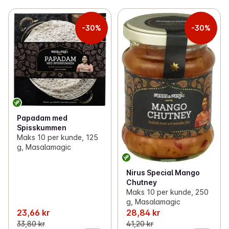
-30%
-30%
Papadam med
Spisskummen
Maks 10 per kunde, 125
g, Masalamagic
Nirus Special Mango
Chutney
Maks 10 per kunde, 250
g, Masalamagic
23,66 kr
28,84 kr
33,80 kr
41,20 kr