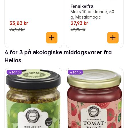
Fennikelfrø
Maks 10 per kunde, 50
g, Masalamagic
53,83 kr
27,93 kr
76,90 kr
39,90 kr
4 for 3 på økologiske middagsvarer fra
Helios
4 for 3
4 for 3