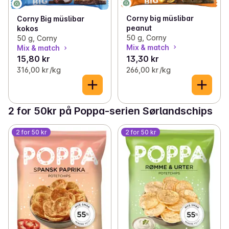
Corny big müslibar
Corny Big müslibar
peanut
kokos
50 g, Corny
50 g, Corny
Mix & match
Mix & match
15,80 kr
13,30 kr
316,00 kr /kg
266,00 kr /kg
2 for 50kr på Poppa-serien Sørlandschips
2 for 50 kr
2 for 50 kr