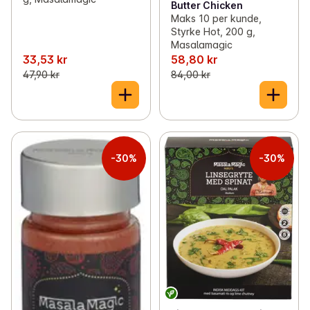
Butter Chicken
Maks 10 per kunde,
Styrke Hot, 200 g,
Masalamagic
33,53 kr
58,80 kr
47,90 kr
84,00 kr
-30%
-30%