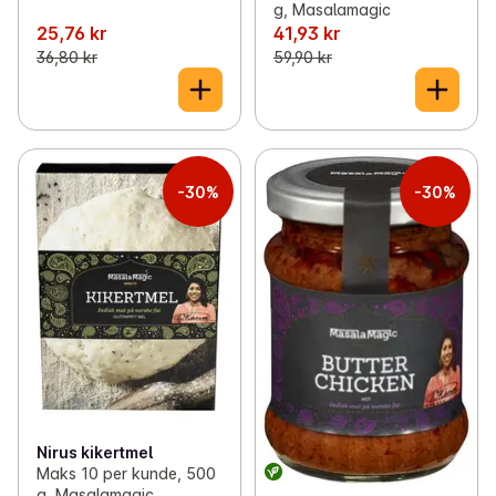
g, Masalamagic
25,76 kr
41,93 kr
36,80 kr
59,90 kr
-30%
-30%
Nirus kikertmel
Maks 10 per kunde, 500
g, Masalamagic