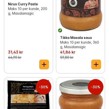
Nirus Curry Paste
Maks 10 per kunde, 200
g, Masalamagic
Tikka Masala saus
Maks 10 per kunde, 360
g, Masalamagic
31,43 kr
41,86 kr
44,90 kr
59,80 kr
-30%
-30%