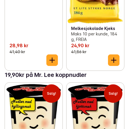
Melkesjokolade Kjeks
Maks 10 per kunde, 184
g, FREIA
28,98 kr
24,90 kr
41,40 kr
41,86 kr
19,90kr på Mr. Lee koppnudler
Salg!
Salg!