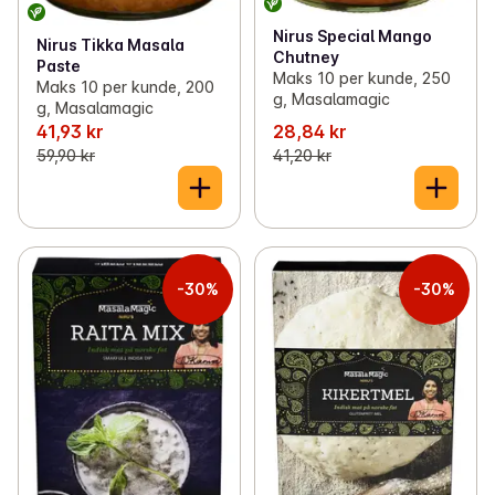
Nirus Special Mango
Nirus Tikka Masala
Chutney
Paste
Maks 10 per kunde, 250
Maks 10 per kunde, 200
g, Masalamagic
g, Masalamagic
41,93 kr
28,84 kr
59,90 kr
41,20 kr
-30%
-30%