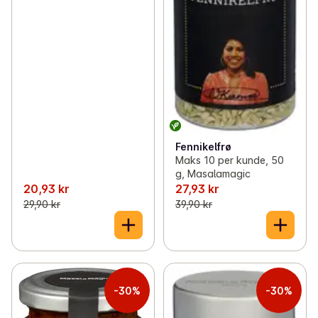
Fennikelfrø
Maks 10 per kunde, 50
g, Masalamagic
20,93 kr
27,93 kr
29,90 kr
39,90 kr
-30%
-30%