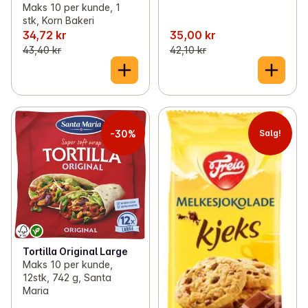
Maks 10 per kunde, 1
stk, Korn Bakeri
34,72 kr
35,00 kr
43,40 kr
42,10 kr
-30%
Salg!
Tortilla Original Large
Maks 10 per kunde,
12stk, 742 g, Santa
Maria