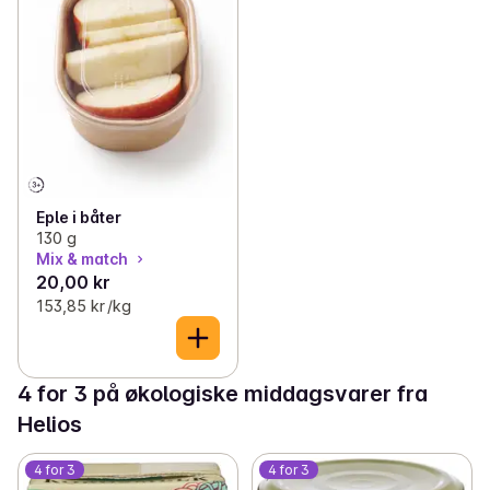
Eple i båter
130 g
Mix & match
20,00 kr
153,85 kr /kg
4 for 3 på økologiske middagsvarer fra
Helios
4 for 3
4 for 3