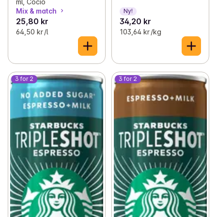
ml, Cocio
Mix & match
Ny!
25,80 kr
34,20 kr
64,50 kr /l
103,64 kr /kg
3 for 2
3 for 2