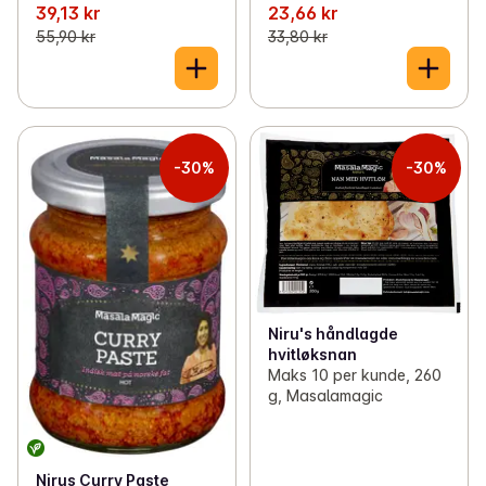
39,13 kr
23,66 kr
55,90 kr
33,80 kr
-30%
-30%
Niru's håndlagde
hvitløksnan
Maks 10 per kunde, 260
g, Masalamagic
Nirus Curry Paste