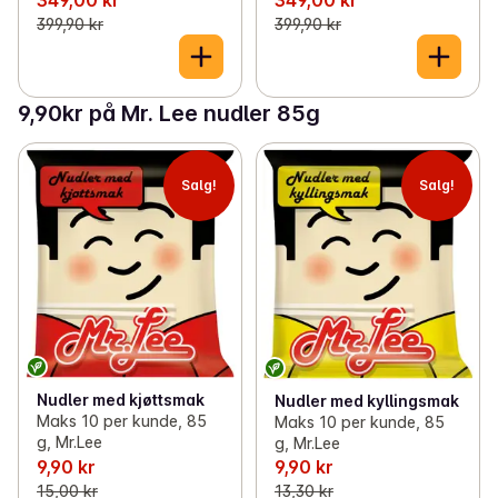
399,90 kr
399,90 kr
9,90kr på Mr. Lee nudler 85g
Salg!
Salg!
Nudler med kjøttsmak
Nudler med kyllingsmak
Maks 10 per kunde, 85
Maks 10 per kunde, 85
g, Mr.Lee
g, Mr.Lee
9,90 kr
9,90 kr
15,00 kr
13,30 kr