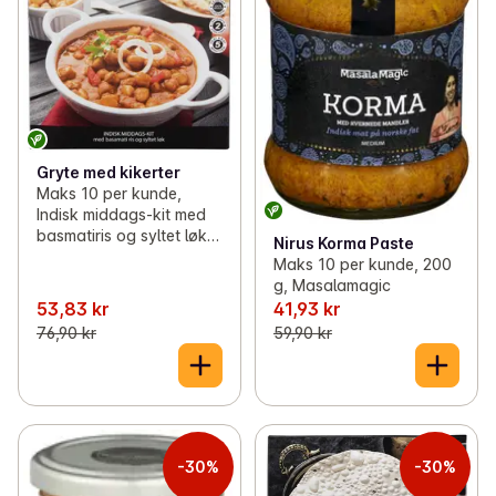
Gryte med kikerter
Maks 10 per kunde,
Indisk middags-kit med
basmatiris og syltet løk,
Nirus Korma Paste
685 g, Masalamagic
Maks 10 per kunde, 200
g, Masalamagic
53,83 kr
41,93 kr
76,90 kr
59,90 kr
-30%
-30%