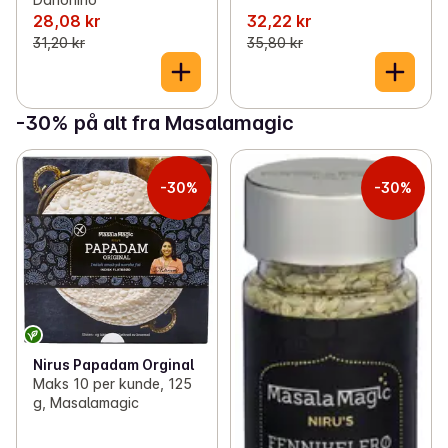
28,08 kr
32,22 kr
31,20 kr
35,80 kr
-30% på alt fra Masalamagic
-30%
-30%
Nirus Papadam Orginal
Maks 10 per kunde, 125
g, Masalamagic