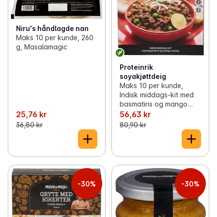
Niru's håndlagde nan
Maks 10 per kunde, 260
g, Masalamagic
Proteinrik
soyakjøttdeig
Maks 10 per kunde,
Indisk middags-kit med
basmatiris og mango
chutney, 685 g,
25,76 kr
56,63 kr
Masalamagic
36,80 kr
80,90 kr
-30%
-30%