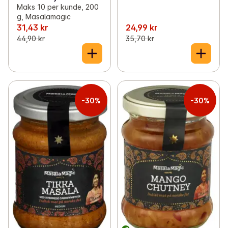
Maks 10 per kunde, 200
g, Masalamagic
31,43 kr
24,99 kr
44,90 kr
35,70 kr
-30%
-30%