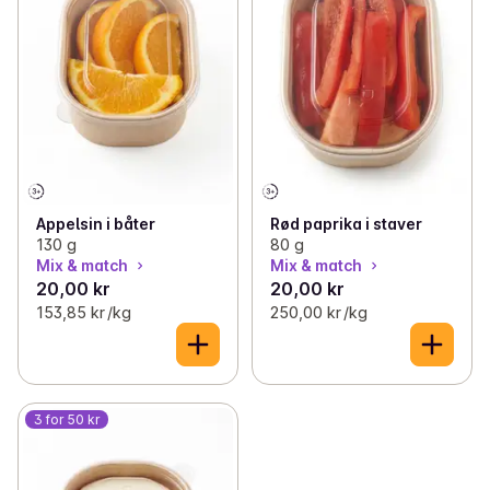
Appelsin i båter
Rød paprika i staver
130 g
80 g
Mix & match
Mix & match
20,00 kr
20,00 kr
153,85 kr /kg
250,00 kr /kg
3 for 50 kr