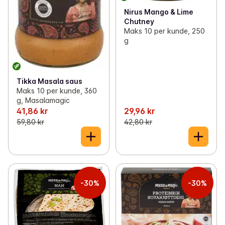
Nirus Mango & Lime
Chutney
Maks 10 per kunde, 250
g
Tikka Masala saus
Maks 10 per kunde, 360
g, Masalamagic
41,86 kr
29,96 kr
59,80 kr
42,80 kr
-30%
-30%