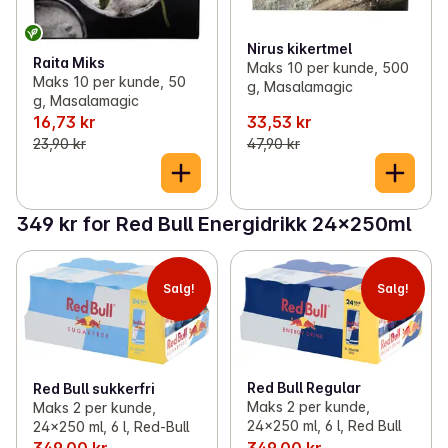
Nirus kikertmel
Raita Miks
Maks 10 per kunde, 500
Maks 10 per kunde, 50
g, Masalamagic
g, Masalamagic
16,73 kr
33,53 kr
23,90 kr
47,90 kr
349 kr for Red Bull Energidrikk 24x250ml
Salg!
Salg!
Red Bull Regular
Red Bull sukkerfri
Maks 2 per kunde,
Maks 2 per kunde,
24x250 ml, 6 l, Red Bull
24x250 ml, 6 l, Red-Bull
349,00 kr
349,00 kr