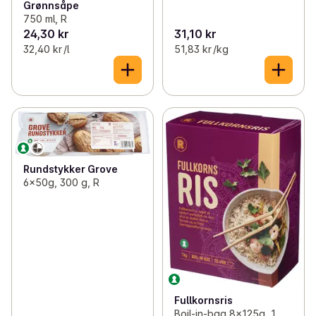
Grønnsåpe
750 ml, R
24,30 kr
31,10 kr
32,40 kr /l
51,83 kr /kg
Rundstykker Grove
6x50g, 300 g, R
Fullkornsris
Boil-in-bag 8x125g, 1