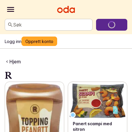
Søk
Logg inn
Opprett konto
Hjem
R
Panert scampi med
sitron