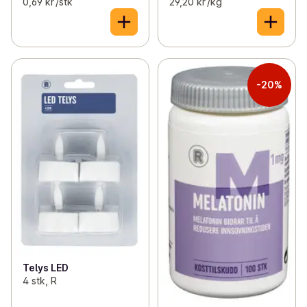
0,69 kr /stk
29,20 kr /kg
-20%
Telys LED
4 stk, R