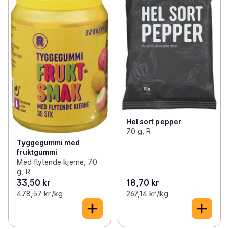
Hel sort pepper
70 g, R
Tyggegummi med
fruktgummi
Med flytende kjerne, 70
g, R
33,50 kr
18,70 kr
478,57 kr /kg
267,14 kr /kg