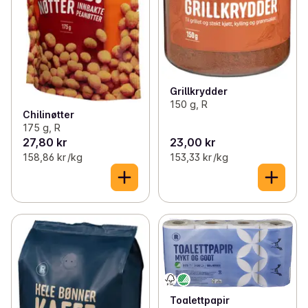
Grillkrydder
150 g, R
Chilinøtter
175 g, R
27,80 kr
23,00 kr
158,86 kr /kg
153,33 kr /kg
Toalettpapir