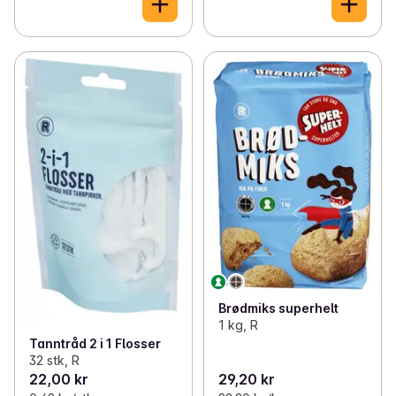
Brødmiks superhelt
1 kg, R
Tanntråd 2 i 1 Flosser
32 stk, R
22,00 kr
29,20 kr