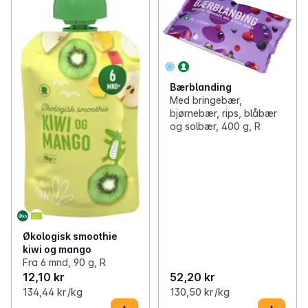
Bærblanding
Med bringebær,
bjørnebær, rips, blåbær
og solbær, 400 g, R
Økologisk smoothie
kiwi og mango
Fra 6 mnd, 90 g, R
12,10 kr
52,20 kr
134,44 kr /kg
130,50 kr /kg