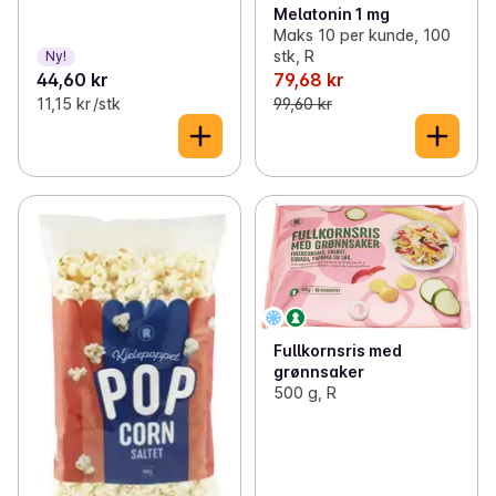
Melatonin 1 mg
Maks 10 per kunde, 100
stk, R
Ny!
44,60 kr
79,68 kr
11,15 kr /stk
99,60 kr
Fullkornsris med
grønnsaker
500 g, R