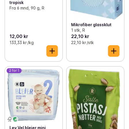
tropisk
Fra 6 mnd, 90 g, R
Mikrofiber glassklut
1 stk, R
12,00 kr
22,10 kr
133,33 kr /kg
22,10 kr /stk
2 for 1
Lev Vel bleier mini