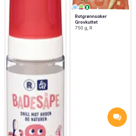
Rotgrønnsaker
Grovkuttet
750 g, R