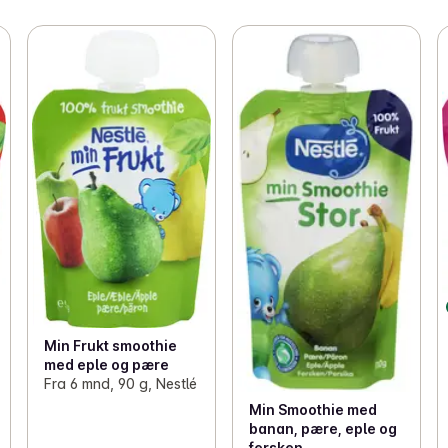
Min Frukt smoothie
med eple og pære
Fra 6 mnd, 90 g, Nestlé
Min Smoothie med
banan, pære, eple og
fersken