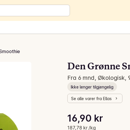
Smoothie
Den Grønne S
Fra 6 mnd, Økologisk, 9
Ikke lenger tilgjengelig
Se alle varer fra Ellas
Stykkpris: 187,78 kr /kg
16,90 kr
Gjeldende pris er: 16,90 kr
187,78 kr /kg