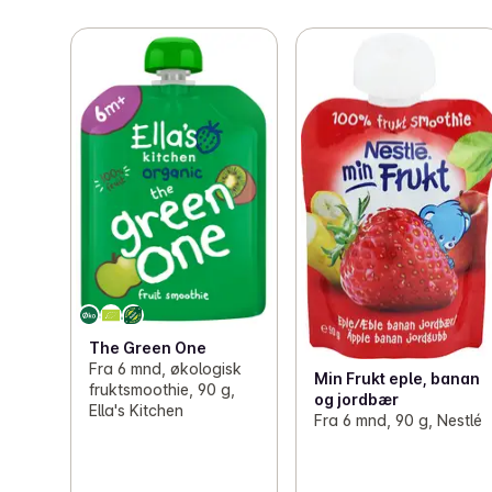
Som en B Corp-bedrift følger vi strenge regler for å ta 
vare på både mennesker og planeten vår."
The Green One
Fra 6 mnd, økologisk
Min Frukt eple, banan
fruktsmoothie, 90 g,
og jordbær
Ella's Kitchen
Fra 6 mnd, 90 g, Nestlé