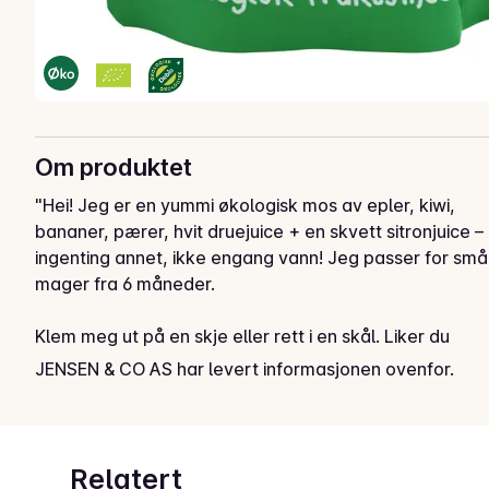
Om produktet
"Hei! Jeg er en yummi økologisk mos av epler, kiwi, 
bananer, pærer, hvit druejuice + en skvett sitronjuice – 
ingenting annet, ikke engang vann! Jeg passer for små 
mager fra 6 måneder.

Klem meg ut på en skje eller rett i en skål. Liker du 
meg best varm, kan du gi meg et varmt vannbad, men 
JENSEN & CO AS har levert informasjonen ovenfor.
pass på at jeg ikke blir for varm for den lille munnen. 
IKKE putt meg i mikroen! Etter åpning kan jeg bo i 
kjøleskapet ditt i opptil 48 timer. Jeg kan fryses – jeg 
blir litt kald, men smaker fortsatt digg!

Relatert