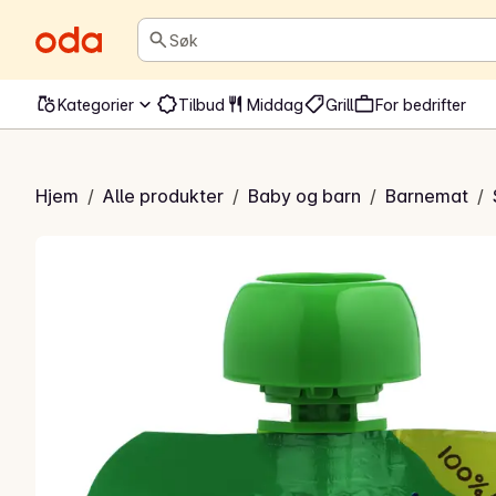
Søk
Kategorier
Tilbud
Middag
Grill
For bedrifter
rønne Smoothie
Hjem
/
Alle produkter
/
Baby og barn
/
Barnemat
/