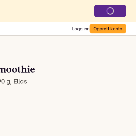
Logg inn
Opprett konto
moothie
0 g, Ellas