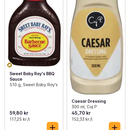
Sweet Baby Ray's BBQ
Sauce
510 g, Sweet Baby Ray's
Caesar Dressing
300 ml, Caj P
59,80 kr
45,70 kr
117,25 kr /l
152,33 kr /l