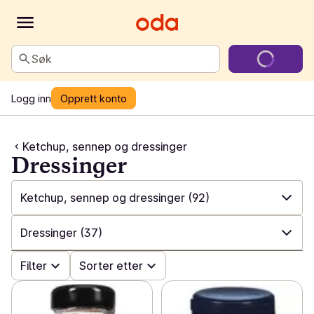
Søk
Logg inn
Opprett konto
Ketchup, sennep og dressinger
Dressinger
Ketchup, sennep og dressinger
(92)
✓
Alle
(1332)
Dressinger
(37)
✓
Ferdigretter
(188)
✓
Filter
Alle
(92)
Sorter etter
✓
Middagshermetikk
(108)
✓
Ketchup og sennep
(31)