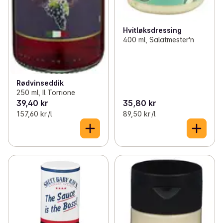
Hvitløksdressing
400 ml, Salatmester'n
Rødvinseddik
250 ml, Il Torrione
39,40 kr
35,80 kr
157,60 kr /l
89,50 kr /l