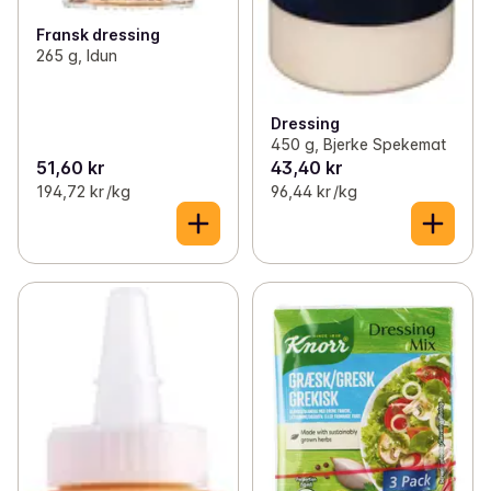
✓
Kraft og buljong
(26)
Fransk dressing
✓
Krydder
(126)
265 g, Idun
Dressing
450 g, Bjerke Spekemat
51,60 kr
43,40 kr
194,72 kr /kg
96,44 kr /kg