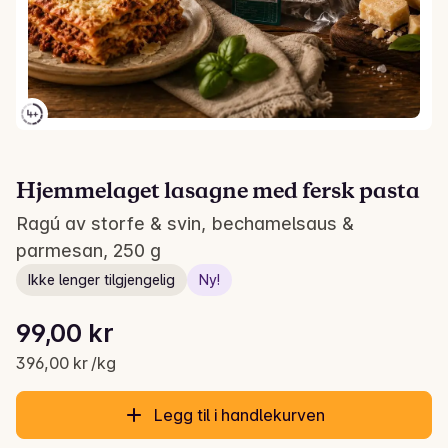
Hjemmelaget lasagne med fersk pasta
Ragú av storfe & svin, bechamelsaus &
parmesan, 250 g
Ikke lenger tilgjengelig
Ny!
Stykkpris: 396,00 kr /kg
99,00 kr
Gjeldende pris er: 99,00 kr
396,00 kr /kg
Legg til i handlekurven