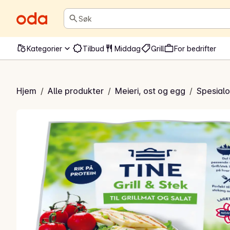
Søk
Kategorier
Tilbud
Middag
Grill
For bedrifter
rill & Stek
Hjem
/
Alle produkter
/
Meieri, ost og egg
/
Spesialo