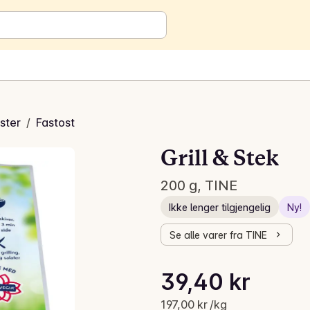
ster
/
Fastost
Grill & Stek
200 g, TINE
Ikke lenger tilgjengelig
Ny!
Se alle varer fra TINE
Stykkpris: 197,00 kr /kg
39,40 kr
Gjeldende pris er: 39,40 kr
197,00 kr /kg