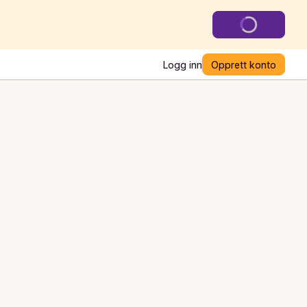
Logg inn
Opprett konto