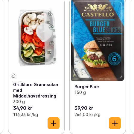
Grillklare Grønnsaker
Burger Blue
med
150 g
Middelhavsdressing
300 g
34,90 kr
39,90 kr
116,33 kr /kg
266,00 kr /kg