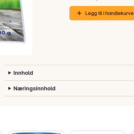
Legg til i handlekurv
Innhold
Næringsinnhold