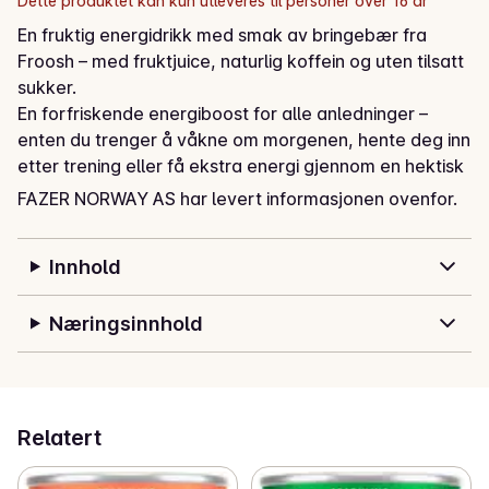
Dette produktet kan kun utleveres til personer over 16 år
En fruktig energidrikk med smak av bringebær fra 
Froosh – med fruktjuice, naturlig koffein og uten tilsatt 
sukker.

En forfriskende energiboost for alle anledninger – 
enten du trenger å våkne om morgenen, hente deg inn 
etter trening eller få ekstra energi gjennom en hektisk 
dag.

FAZER NORWAY AS har levert informasjonen ovenfor.
Inneholder 13 % fruktjuice, naturlig lavt sukkerinnhold 
og naturlig koffein fra guarana. 105 mg koffein per 
Innhold
boks.
Næringsinnhold
Relatert