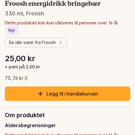
Froosh energidrikk bringebær
330 ml, Froosh
Dette produktet kan kun utleveres til personer over 16 år
Ny!
Se alle varer fra Froosh
Stykkpris: 75,76 kr /l
25,00 kr
Gjeldende pris er: 25,00 kr
+ pant på 2,00 kr
75,76 kr /l
Legg til i handlekurven
Om produktet
Aldersbegrensninger