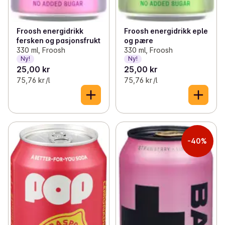
Froosh energidrikk
Froosh energidrikk eple
fersken og pasjonsfrukt
og pære
330 ml, Froosh
330 ml, Froosh
Ny!
Ny!
25,00 kr
25,00 kr
75,76 kr /l
75,76 kr /l
-40%