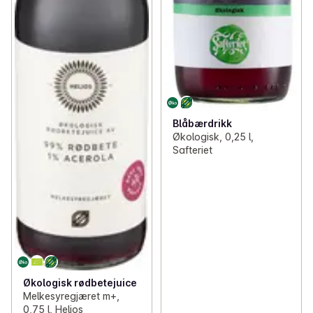
Blåbærdrikk
Økologisk, 0,25 l,
Safteriet
Økologisk rødbetejuice
Melkesyregjæret m+,
0,75 l, Helios