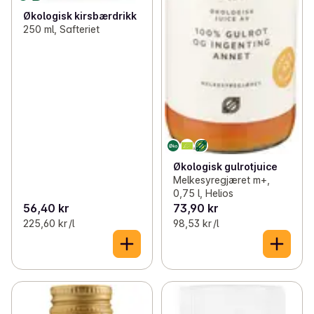
Økologisk kirsbærdrikk
250 ml, Safteriet
Økologisk gulrotjuice
Melkesyregjæret m+,
0,75 l, Helios
56,40 kr
73,90 kr
225,60 kr /l
98,53 kr /l