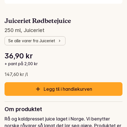
Juiceriet Rødbetejuice
250 ml, Juiceriet
Se alle varer fra Juiceriet
Stykkpris: 147,60 kr /l
36,90 kr
Gjeldende pris er: 36,90 kr
+ pant på 2,00 kr
147,60 kr /l
Legg til i handlekurven
Om produktet
Rå og kaldpresset juice laget i Norge. Vi benytter 
norske råvarer så langt det lar seg gjøre. Produktet er 