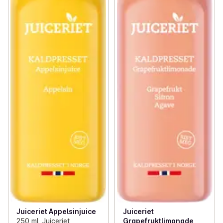
Juiceriet Appelsinjuice
Juiceriet
250 ml, Juiceriet
Grapefruktlimonade