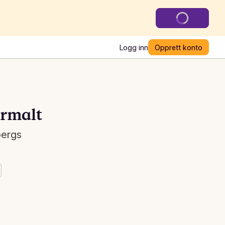
Logg inn
Opprett konto
ermalt
bergs