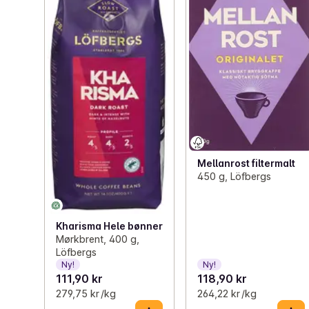
Mellanrost filtermalt
450 g, Löfbergs
Kharisma Hele bønner
Mørkbrent, 400 g,
Löfbergs
Ny!
Ny!
111,90 kr
118,90 kr
279,75 kr /kg
264,22 kr /kg