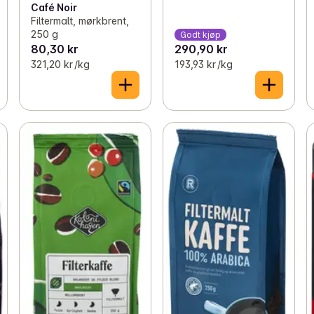
Café Noir
Filtermalt, mørkbrent,
250 g
Godt kjøp
80,30 kr
290,90 kr
321,20 kr /kg
193,93 kr /kg