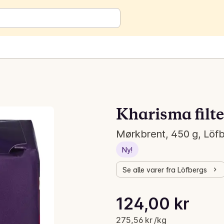
Kharisma filt
Mørkbrent, 450 g, Löf
Ny!
Se alle varer fra Löfbergs
Stykkpris: 275,56 kr /kg
124,00 kr
Gjeldende pris er: 124,00 kr
275,56 kr /kg