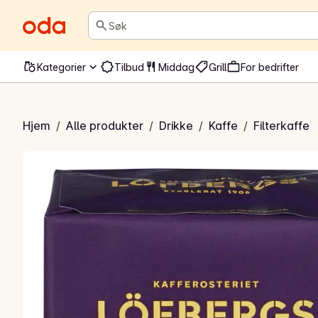
Søk
Kategorier
Tilbud
Middag
Grill
For bedrifter
sma filtermalt
Hjem
/
Alle produkter
/
Drikke
/
Kaffe
/
Filterkaffe