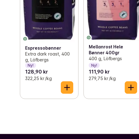
Mellanrost Hele
Espressobønner
Bønner 400gr
Extra dark roast, 400
400 g, Löfbergs
g, Löfbergs
Ny!
Ny!
128,90 kr
111,90 kr
322,25 kr /kg
279,75 kr /kg