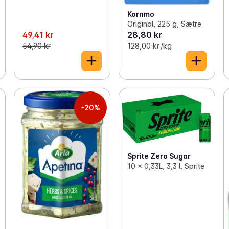
Kornmo
Original, 225 g, Sætre
49,41 kr
28,80 kr
54,90 kr
128,00 kr /kg
-20%
Sprite Zero Sugar
10 x 0,33L, 3,3 l, Sprite