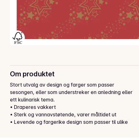
Om produktet
Stort utvalg av design og farger som passer 
sesongen, eller som understreker en anledning eller 
ett kulinarisk tema.

• Draperes vakkert

• Sterk og vannavstøtende, varer måltidet ut

• Levende og fargerike design som passer til ulike 
konsepter eller sesonger

• Laget av FSC®-sertifiserte fibre