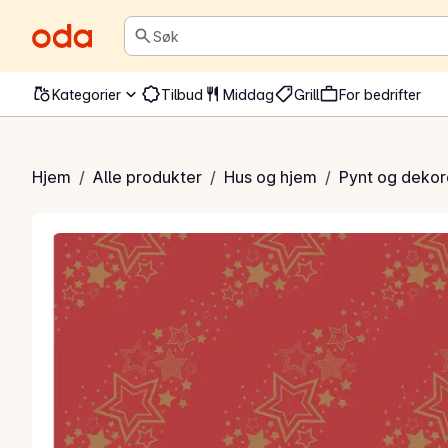
Søk
Kategorier
Tilbud
Middag
Grill
For bedrifter
duk med stjerner
Hjem
/
Alle produkter
/
Hus og hjem
/
Pynt og dekor