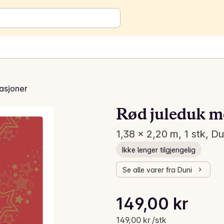
asjoner
Rød juleduk m
1,38 x 2,20 m, 1 stk, Du
Ikke lenger tilgjengelig
Se alle varer fra Duni
Stykkpris: 149,00 kr /stk
149,00 kr
Gjeldende pris er: 149,00 kr
149,00 kr /stk