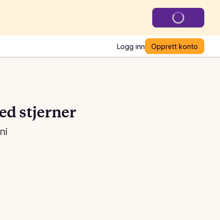
Logg inn
Opprett konto
ed stjerner
ni