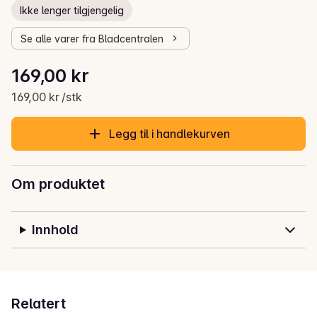
Ikke lenger tilgjengelig
Se alle varer fra Bladcentralen
Stykkpris: 169,00 kr /stk
169,00 kr
Gjeldende pris er: 169,00 kr
169,00 kr /stk
Legg til i handlekurven
Om produktet
Innhold
Relatert