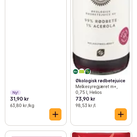
Økologisk rødbetejuice
Melkesyregjæret m+,
0,75 l, Helios
Ny!
31,90 kr
73,90 kr
63,80 kr /kg
98,53 kr /l