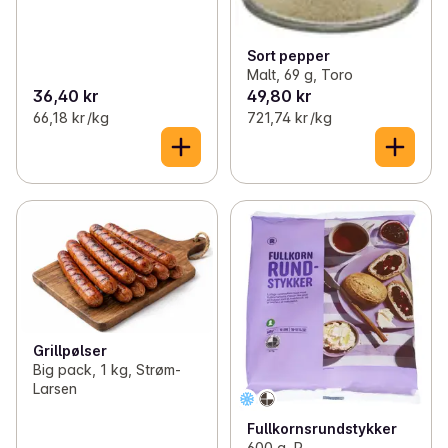
Sort pepper
Malt, 69 g, Toro
36,40 kr
49,80 kr
66,18 kr /kg
721,74 kr /kg
Grillpølser
Big pack, 1 kg, Strøm-
Larsen
Fullkornsrundstykker
600 g, R