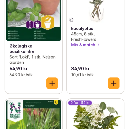
Eucalyptus
45cm, 8 stk,
FreshFlowers
Mix & match
Økologiske
basilikumfrø
Sort "Loki", 1 stk, Nelson
Garden
64,90 kr
84,90 kr
64,90 kr /stk
10,61 kr /stk
2 for 154 kr