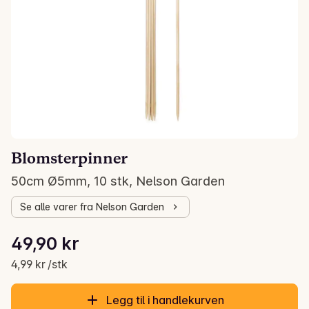
Blomsterpinner
50cm Ø5mm, 10 stk, Nelson Garden
Se alle varer fra Nelson Garden
Stykkpris: 4,99 kr /stk
49,90 kr
Gjeldende pris er: 49,90 kr
4,99 kr /stk
Legg til i handlekurven