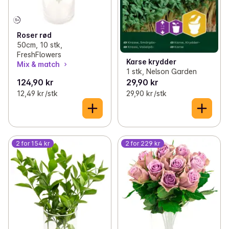
Roser rød
50cm, 10 stk,
FreshFlowers
Karse krydder
Mix & match
1 stk, Nelson Garden
124,90 kr
29,90 kr
12,49 kr /stk
29,90 kr /stk
2 for 154 kr
2 for 229 kr