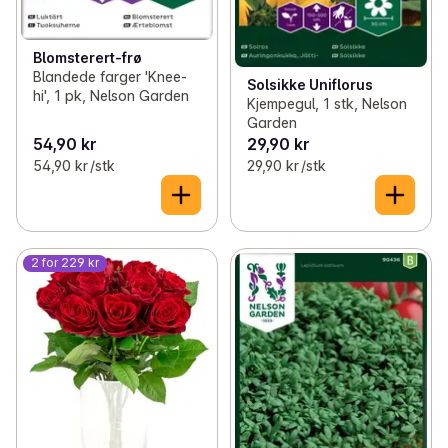
Blomsterert-frø
Blandede farger 'Knee-
Solsikke Uniflorus
hi', 1 pk, Nelson Garden
Kjempegul, 1 stk, Nelson
Garden
54,90 kr
29,90 kr
54,90 kr /stk
29,90 kr /stk
2 for 229 kr