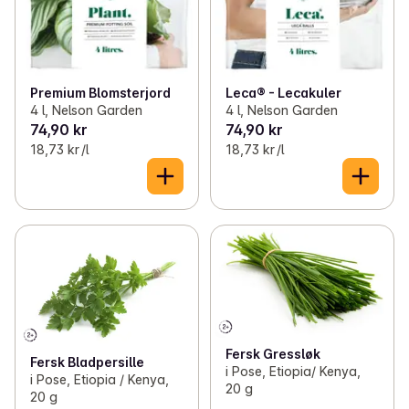
Premium Blomsterjord
Leca® - Lecakuler
4 l, Nelson Garden
4 l, Nelson Garden
74,90 kr
74,90 kr
18,73 kr /l
18,73 kr /l
Fersk Gressløk
Fersk Bladpersille
i Pose, Etiopia/ Kenya,
i Pose, Etiopia / Kenya,
20 g
20 g