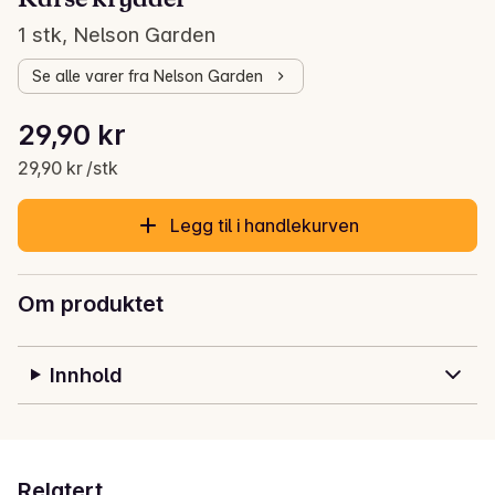
1 stk, Nelson Garden
Se alle varer fra Nelson Garden
Stykkpris: 29,90 kr /stk
29,90 kr
Gjeldende pris er: 29,90 kr
29,90 kr /stk
Legg til i handlekurven
Om produktet
Innhold
Relatert