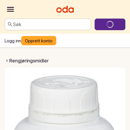
Søk
Logg inn
Opprett konto
løpsåpner kjøkken
Rengjøringsmidler