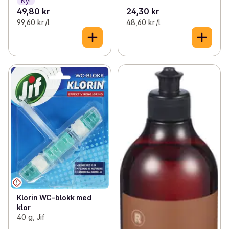
Ny!
49,80 kr
24,30 kr
99,60 kr /l
48,60 kr /l
Klorin WC-blokk med
klor
40 g, Jif