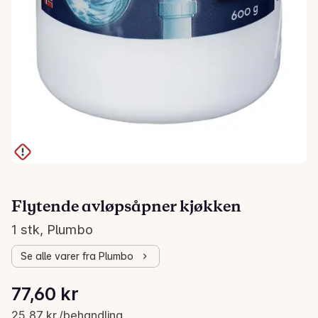
Flytende avløpsåpner kjøkken
1 stk, Plumbo
Se alle varer fra Plumbo
Stykkpris: 25,87 kr /behandling
77,60 kr
Gjeldende pris er: 77,60 kr
25,87 kr /behandling