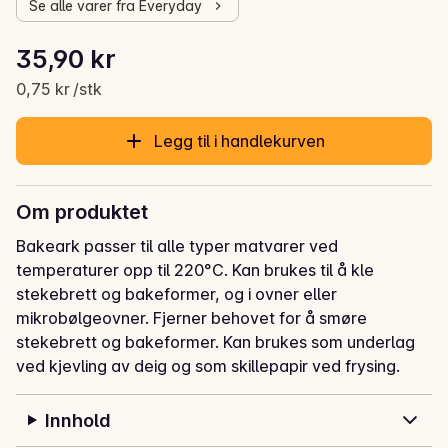
Se alle varer fra Everyday
Stykkpris: 0,75 kr /stk
35,90 kr
Gjeldende pris er: 35,90 kr
0,75 kr /stk
Legg til i handlekurven
Om produktet
Bakeark passer til alle typer matvarer ved 
temperaturer opp til 220°C. Kan brukes til å kle 
stekebrett og bakeformer, og i ovner eller 
mikrobølgeovner. Fjerner behovet for å smøre 
stekebrett og bakeformer. Kan brukes som underlag 
ved kjevling av deig og som skillepapir ved frysing.
Innhold