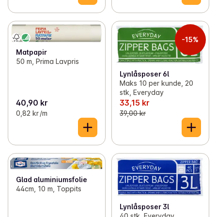
-15%
Matpapir
50 m, Prima Lavpris
Lynlåsposer 6l
Maks 10 per kunde, 20
stk, Everyday
40,90 kr
33,15 kr
0,82 kr /m
39,00 kr
Glad aluminiumsfolie
44cm, 10 m, Toppits
Lynlåsposer 3l
40 stk, Everyday