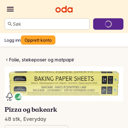
Søk
Logg inn
Opprett konto
 og bakeark
Folie, stekeposer og matpapir
Pizza og bakeark
48 stk, Everyday