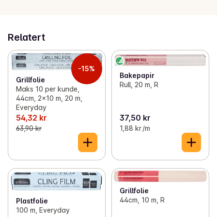
Relatert
-15%
Bakepapir
Grillfolie
Rull, 20 m, R
Maks 10 per kunde,
44cm, 2x10 m, 20 m,
Everyday
54,32 kr
37,50 kr
63,90 kr
1,88 kr /m
Grillfolie
44cm, 10 m, R
Plastfolie
100 m, Everyday