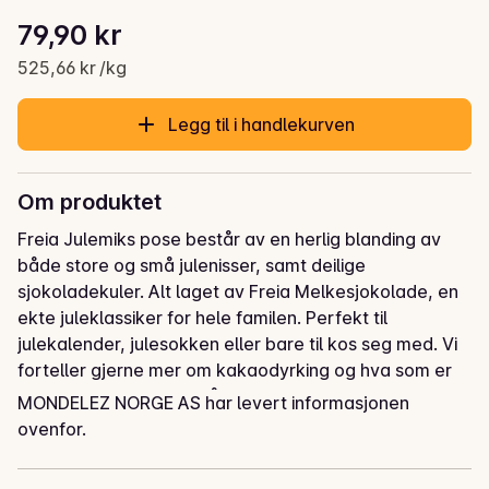
Stykkpris: 525,66 kr /kg
79,90 kr
Gjeldende pris er: 79,90 kr
525,66 kr /kg
Legg til i handlekurven
Om produktet
Freia Julemiks pose består av en herlig blanding av 
både store og små julenisser, samt deilige 
sjokoladekuler. Alt laget av Freia Melkesjokolade, en 
ekte juleklassiker for hele familen. Perfekt til 
julekalender, julesokken eller bare til kos seg med. Vi 
forteller gjerne mer om kakaodyrking og hva som er 
viktig for oss, les mer på www.cocoaprogram.info
MONDELEZ NORGE AS har levert informasjonen
ovenfor.