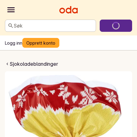
Søk
Logg inn
Opprett konto
ed melkesjokolade
Sjokoladeblandinger